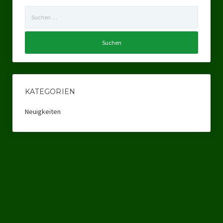
Suchen
Landtagswahl Sachsen 2024
nach:
Landtagswahl Berlin 2021/23
Landtagswahl Mecklenburg – Vorpommern 2021
Landtagswahl Sachsen-Anhalt 2021
KATEGORIEN
Kommunalwahl Nordrhein-Westfalen 2020
Neuigkeiten
Bürgerschaftswahl Hamburg 2020
Landtagswahl Thüringen 2019
Europawahl 2019
Landtagswahl Nordrhein-Westfalen 2017
Impressum