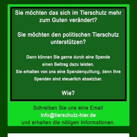
Ratsgruppe Freie Wähler Tierschutz PARTEI Düsseldorf
Ratsgruppe Tierschutz / DAL-WGD Duisburg
Ratsgruppe TIERSCHUTZ GUT Gelsenkirchen
Ratsgruppe DKP / TIERSCHUTZ Bottrop
Kreistagsgruppe TIERSCHUTZ hier! Mettmann
Wahlen
Kommunalwahl Nordrhein-Westfalen 2025
Unsere Oberbürgermeister-Kandidaten
Unsere Kandidaten für Duisburg
Europawahl 2024
Landtagswahl Thüringen 2024