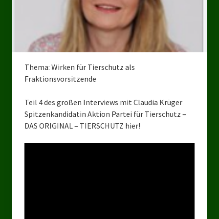
Bezirksverband Mettmann
Kreisverbände
Kreisverband Düsseldorf
Thema: Wirken für Tierschutz als
Fraktionsvorsitzende
Kreisverband Neuss
Kreisverband Erkrath
Teil 4 des großen Interviews mit Claudia Krüger
Spitzenkandidatin Aktion Partei für Tierschutz –
Kreisverband Solingen
DAS ORIGINAL – TIERSCHUTZ hier!
Kreisverband Duisburg
Kreisverband Gelsenkirchen
Kreisverband Oberhausen
Kreisverband Bottrop