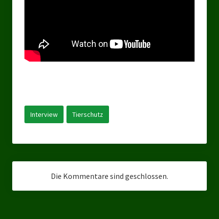
Landesverbände
Landesverband Nordrhein-Westfalen
Landesverband Thüringen
Landesverband Sachsen-Anhalt
Landesverband Sachsen
Landesverband Schleswig-Holstein
Interview
Tierschutz
Landesverband Mecklenburg-Vorpommern
Landesverband Hamburg
Landesverband Berlin
Die Kommentare sind geschlossen.
Kommunale Gremien
Ratsfraktion Tierschutz Aktiv Neuss Jetzt!