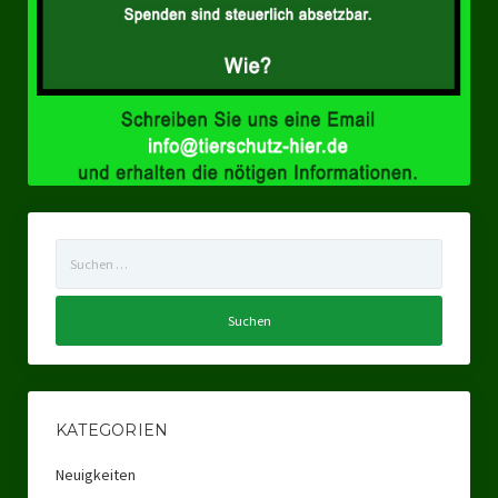
Ratsgruppe Freie Wähler Tierschutz PARTEI Düsseldorf
Ratsgruppe Tierschutz / DAL-WGD Duisburg
Ratsgruppe TIERSCHUTZ GUT Gelsenkirchen
Ratsgruppe DKP / TIERSCHUTZ Bottrop
Kreistagsgruppe TIERSCHUTZ hier! Mettmann
Suchen
Wahlen
nach:
Kommunalwahl Nordrhein-Westfalen 2025
Unsere Oberbürgermeister-Kandidaten
Unsere Kandidaten für Duisburg
KATEGORIEN
Europawahl 2024
Neuigkeiten
Landtagswahl Thüringen 2024