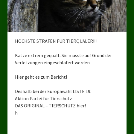
Bezirksverband Mettmann
Kreisverbände
Kreisverband Düsseldorf
HÖCHSTE STRAFEN FÜR TIERQUÄLER!!!
Kreisverband Neuss
Katze extrem gequält. Sie musste auf Grund der
Kreisverband Erkrath
Verletzungen eingeschläfert werden.
Kreisverband Solingen
Hier geht es zum Bericht!
Kreisverband Duisburg
Deshalb bei der Europawahl LISTE 19:
Aktion Partei für Tierschutz
Kreisverband Gelsenkirchen
DAS ORIGINAL – TIERSCHUTZ hier!
Kreisverband Oberhausen
h
Kreisverband Bottrop