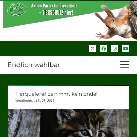
Endlich wählbar
Menü
öffnen
Startseite
Tierquälerei! Es nimmt kein Ende!
Wir über uns
Veröffentlicht Mai 23, 2019
Unsere Verbände
Bezirksverbände
Bezirksverband Ruhrparlamenrt