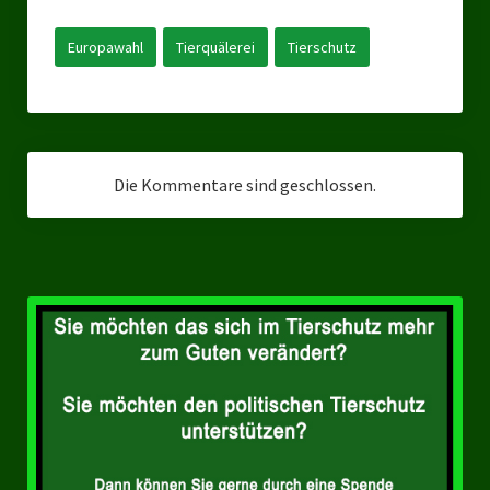
Landesverbände
Europawahl
Tierquälerei
Tierschutz
Landesverband Nordrhein-Westfalen
Landesverband Thüringen
Landesverband Sachsen-Anhalt
Die Kommentare sind geschlossen.
Landesverband Sachsen
Landesverband Schleswig-Holstein
Landesverband Mecklenburg-Vorpommern
Landesverband Hamburg
Landesverband Berlin
Kommunale Gremien
Ratsfraktion Tierschutz Aktiv Neuss Jetzt!