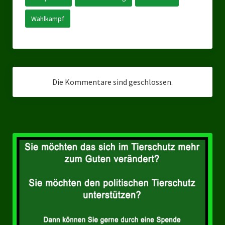
Landesverbände
Wahlkampf
Landesverband Nordrhein-Westfalen
Landesverband Thüringen
Landesverband Sachsen-Anhalt
Die Kommentare sind geschlossen.
Landesverband Sachsen
Landesverband Schleswig-Holstein
Landesverband Mecklenburg-Vorpommern
Landesverband Hamburg
Landesverband Berlin
Kommunale Gremien
Ratsfraktion Tierschutz Aktiv Neuss Jetzt!