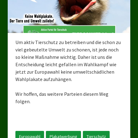
Bezirksverband Mettmann
Kreisverbände
Kreisverband Düsseldorf
Um aktiv Tierschutz zu betreiben und die schon zu
viel gebeutelte Umwelt zu schonen, ist jede noch
Kreisverband Neuss
so kleine Maßnahme wichtig. Daher ist uns die
Kreisverband Erkrath
Entscheidung leicht gefallen im Wahlkampf wie
jetzt zur Europawahl keine umweltschädlichen
Kreisverband Solingen
Wahlplakate aufzuhängen.
Kreisverband Duisburg
Wir hoffen, das weitere Parteien diesem Weg
folgen.
Kreisverband Gelsenkirchen
Kreisverband Oberhausen
Kreisverband Bottrop
Europawahl
Plakatwerbung
Tierschutz