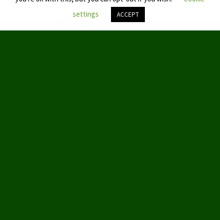
Datenschutzerklärung
settings
ACCEPT
Nach
oben
scroll
© 2019 by Aktion Partei für Tierschutz – TIERSCHUTZ hier!
ABOUT US
We love WordPress and we are here to provide you with
professional looking WordPress themes so that you can take your