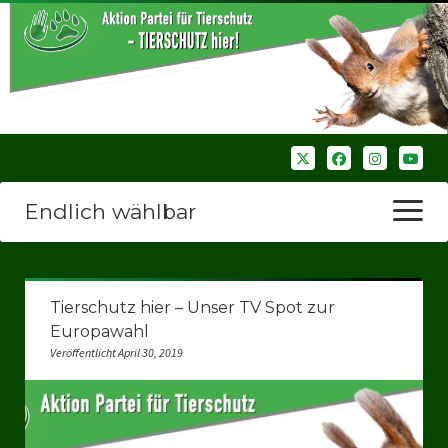
Endlich wählbar
Menü
öffnen
Startseite
Tierschutz hier – Unser TV Spot zur
Wir über uns
Europawahl
Veröffentlicht April 30, 2019
Unsere Verbände
Bezirksverbände
Bezirksverband Ruhrparlamenrt