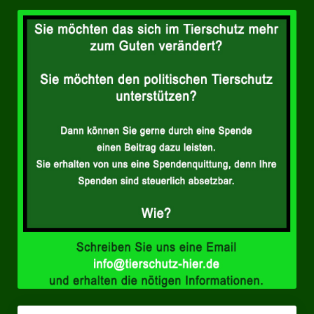
Ratsgruppe Freie Wähler Tierschutz PARTEI Düsseldorf
Ratsgruppe Tierschutz / DAL-WGD Duisburg
Ratsgruppe TIERSCHUTZ GUT Gelsenkirchen
Ratsgruppe DKP / TIERSCHUTZ Bottrop
Kreistagsgruppe TIERSCHUTZ hier! Mettmann
Wahlen
Kommunalwahl Nordrhein-Westfalen 2025
Unsere Oberbürgermeister-Kandidaten
Unsere Kandidaten für Duisburg
Europawahl 2024
Landtagswahl Thüringen 2024