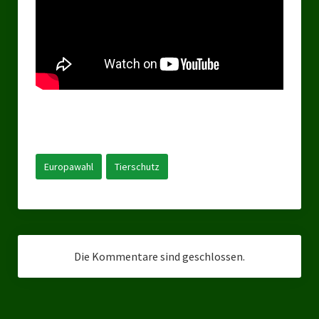
Landesverbände
Landesverband Nordrhein-Westfalen
Landesverband Thüringen
Landesverband Sachsen-Anhalt
Landesverband Sachsen
Landesverband Schleswig-Holstein
Europawahl
Tierschutz
Landesverband Mecklenburg-Vorpommern
Landesverband Hamburg
Landesverband Berlin
Die Kommentare sind geschlossen.
Kommunale Gremien
Ratsfraktion Tierschutz Aktiv Neuss Jetzt!