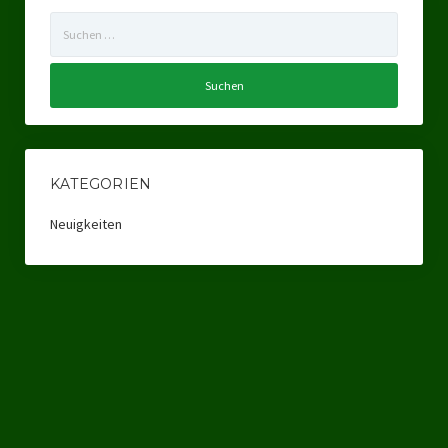
Suchen
Landtagswahl Sachsen 2024
nach:
Landtagswahl Berlin 2021/23
Landtagswahl Mecklenburg – Vorpommern 2021
Landtagswahl Sachsen-Anhalt 2021
KATEGORIEN
Kommunalwahl Nordrhein-Westfalen 2020
Neuigkeiten
Bürgerschaftswahl Hamburg 2020
Landtagswahl Thüringen 2019
Europawahl 2019
Landtagswahl Nordrhein-Westfalen 2017
Impressum