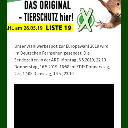
Bezirksverband Mettmann
Kreisverbände
Kreisverband Düsseldorf
Unser Wahlwerbespot zur Europawahl 2019 wird
Kreisverband Neuss
im Deutschen Fernsehen gesendet. Die
Kreisverband Erkrath
Sendezeiten in der ARD: Montag, 6.5.2019, 22:13
Donnerstag, 16.5.2019, 16:58 im ZDF: Donnerstag,
Kreisverband Solingen
2.5., 17:05 Dienstag, 14.5., 23:10
Kreisverband Duisburg
Kreisverband Gelsenkirchen
Kreisverband Oberhausen
Kreisverband Bottrop