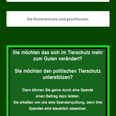
Landesverbände
Landesverband Nordrhein-Westfalen
Die Kommentare sind geschlossen.
Landesverband Thüringen
Landesverband Sachsen-Anhalt
Landesverband Sachsen
Landesverband Schleswig-Holstein
Landesverband Mecklenburg-Vorpommern
Landesverband Hamburg
Landesverband Berlin
Kommunale Gremien
Ratsfraktion Tierschutz Aktiv Neuss Jetzt!