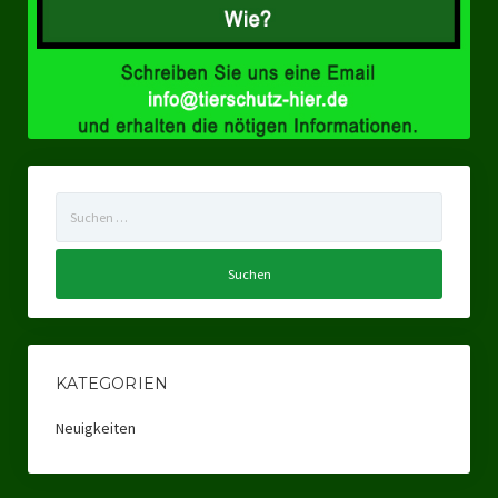
Ratsgruppe Freie Wähler Tierschutz PARTEI Düsseldorf
Ratsgruppe Tierschutz / DAL-WGD Duisburg
Ratsgruppe TIERSCHUTZ GUT Gelsenkirchen
Ratsgruppe DKP / TIERSCHUTZ Bottrop
Suchen
Kreistagsgruppe TIERSCHUTZ hier! Mettmann
nach:
Wahlen
Kommunalwahl Nordrhein-Westfalen 2025
Unsere Oberbürgermeister-Kandidaten
KATEGORIEN
Unsere Kandidaten für Duisburg
Neuigkeiten
Europawahl 2024
Landtagswahl Thüringen 2024