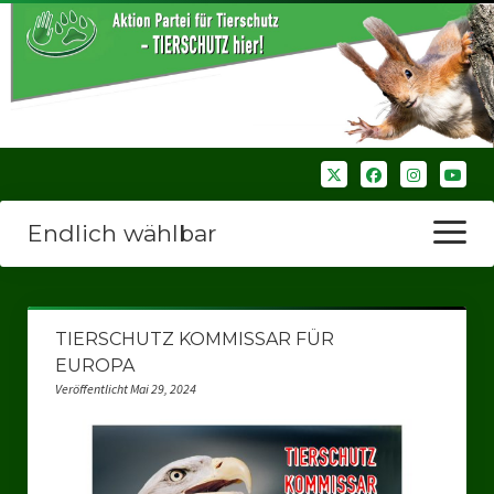
Endlich wählbar
Menü
öffnen
Startseite
TIERSCHUTZ KOMMISSAR FÜR
Wir über uns
EUROPA
Veröffentlicht Mai 29, 2024
Unsere Verbände
Bezirksverbände
Bezirksverband Ruhrparlamenrt