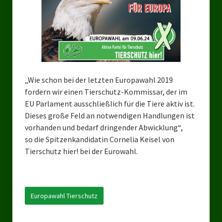
Bezirksverband Mettmann
Kreisverbände
Kreisverband Düsseldorf
„Wie schon bei der letzten Europawahl 2019
Kreisverband Neuss
fordern wir einen Tierschutz-Kommissar, der im
Kreisverband Erkrath
EU Parlament ausschließlich für die Tiere aktiv ist.
Dieses große Feld an notwendigen Handlungen ist
Kreisverband Solingen
vorhanden und bedarf dringender Abwicklung“,
so die Spitzenkandidatin Cornelia Keisel von
Kreisverband Duisburg
Tierschutz hier! bei der Eurowahl.
Kreisverband Gelsenkirchen
Kreisverband Oberhausen
Europawahl Tierschutz
Kreisverband Bottrop