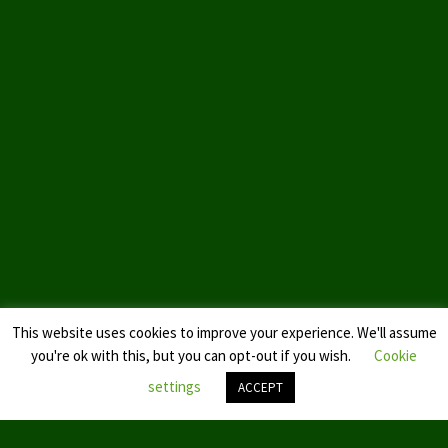
Landtagswahl Sachsen 2024
Landtagswahl Berlin 2021/23
Landtagswahl Mecklenburg – Vorpommern 2021
Landtagswahl Sachsen-Anhalt 2021
Kommunalwahl Nordrhein-Westfalen 2020
Bürgerschaftswahl Hamburg 2020
Landtagswahl Thüringen 2019
This website uses cookies to improve your experience. We'll assume
Europawahl 2019
you're ok with this, but you can opt-out if you wish.
Cookie
Landtagswahl Nordrhein-Westfalen 2017
settings
ACCEPT
Impressum
Nach