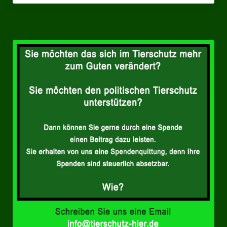
Landesverbände
Landesverband Nordrhein-Westfalen
Landesverband Thüringen
Landesverband Sachsen-Anhalt
Landesverband Sachsen
Landesverband Schleswig-Holstein
Landesverband Mecklenburg-Vorpommern
Landesverband Hamburg
Landesverband Berlin
Kommunale Gremien
Ratsfraktion Tierschutz Aktiv Neuss Jetzt!