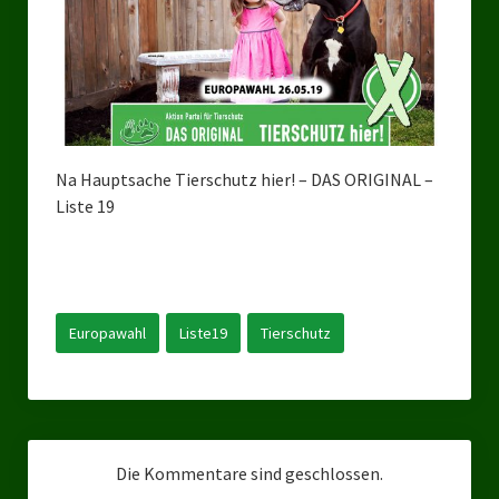
Bezirksverband Mettmann
Kreisverbände
Kreisverband Düsseldorf
Na Hauptsache Tierschutz hier! – DAS ORIGINAL –
Kreisverband Neuss
Liste 19
Kreisverband Erkrath
Kreisverband Solingen
Kreisverband Duisburg
Europawahl
Liste19
Tierschutz
Kreisverband Gelsenkirchen
Kreisverband Oberhausen
Kreisverband Bottrop
Die Kommentare sind geschlossen.