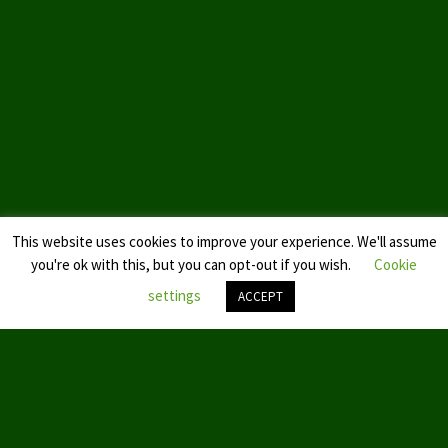
Landtagswahl Sachsen 2024
Landtagswahl Berlin 2021/23
Landtagswahl Mecklenburg – Vorpommern 2021
Landtagswahl Sachsen-Anhalt 2021
Kommunalwahl Nordrhein-Westfalen 2020
This website uses cookies to improve your experience. We'll assume
Bürgerschaftswahl Hamburg 2020
you're ok with this, but you can opt-out if you wish.
Cookie
Landtagswahl Thüringen 2019
settings
ACCEPT
Europawahl 2019
Nach
oben
Landtagswahl Nordrhein-Westfalen 2017
scroll
Impressum