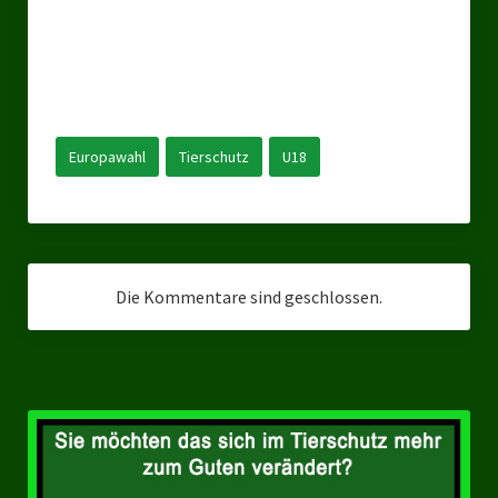
Ratsgruppe Freie Wähler Tierschutz PARTEI Düsseldorf
Ratsgruppe Tierschutz / DAL-WGD Duisburg
Ratsgruppe TIERSCHUTZ GUT Gelsenkirchen
Europawahl
Tierschutz
U18
Ratsgruppe DKP / TIERSCHUTZ Bottrop
Kreistagsgruppe TIERSCHUTZ hier! Mettmann
Wahlen
Die Kommentare sind geschlossen.
Kommunalwahl Nordrhein-Westfalen 2025
Unsere Oberbürgermeister-Kandidaten
Unsere Kandidaten für Duisburg
Europawahl 2024
Landtagswahl Thüringen 2024