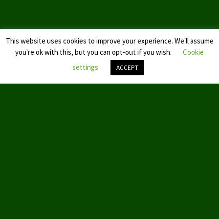
This website uses cookies to improve your experience. We'll assume
you're ok with this, but you can opt-out if you wish.
Cookie
settings
ACCEPT
Nach
oben
scroll
© 2019 by Aktion Partei für Tierschutz – TIERSCHUTZ hier!
ABOUT US