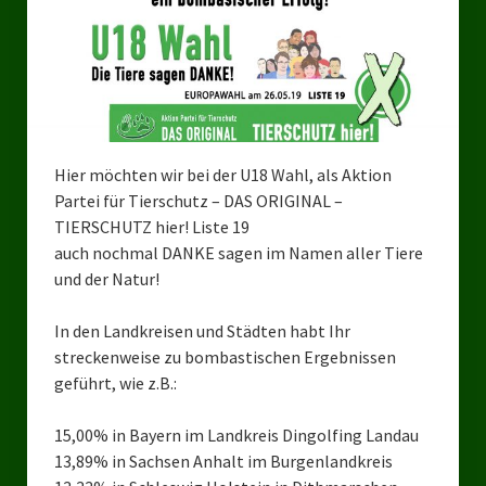
Bezirksverband Mettmann
Kreisverbände
Kreisverband Düsseldorf
Hier möchten wir bei der U18 Wahl, als Aktion
Kreisverband Neuss
Partei für Tierschutz – DAS ORIGINAL –
Kreisverband Erkrath
TIERSCHUTZ hier! Liste 19
auch nochmal DANKE sagen im Namen aller Tiere
Kreisverband Solingen
und der Natur!
Kreisverband Duisburg
In den Landkreisen und Städten habt Ihr
streckenweise zu bombastischen Ergebnissen
Kreisverband Gelsenkirchen
geführt, wie z.B.:
Kreisverband Oberhausen
15,00% in Bayern im Landkreis Dingolfing Landau
Kreisverband Bottrop
13,89% in Sachsen Anhalt im Burgenlandkreis