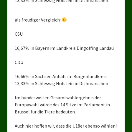
13,33% in Schleswig Holstein in Dithmarschen
Landesverbände
Landesverband Nordrhein-Westfalen
als freudiger Vergleich:
Landesverband Thüringen
CSU
Landesverband Sachsen-Anhalt
16,67% in Bayern im Landkreis Dingolfing Landau
Landesverband Sachsen
CDU
Landesverband Schleswig-Holstein
16,66% in Sachsen Anhalt im Burgenlandkreis
Landesverband Mecklenburg-Vorpommern
13,33% in Schleswig Holstein in Dithmarschen
Landesverband Hamburg
Im bundesweiten Gesamtwahlergebnis der
Landesverband Berlin
Europawahl würde das 14 Sitze im Parlament in
Brüssel für die Tiere bedeuten.
Kommunale Gremien
Auch hier hoffen wir, dass die Ü18er ebenso wählen!
Ratsfraktion Tierschutz Aktiv Neuss Jetzt!