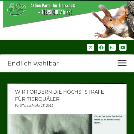
Endlich wählbar
Menü
öffnen
Startseite
WIR FORDERN DIE HÖCHSTSTRAFE
Wir über uns
FÜR TIERQUÄLER!
Veröffentlicht Mai 15, 2019
Unsere Verbände
Bezirksverbände
Bezirksverband Ruhrparlamenrt