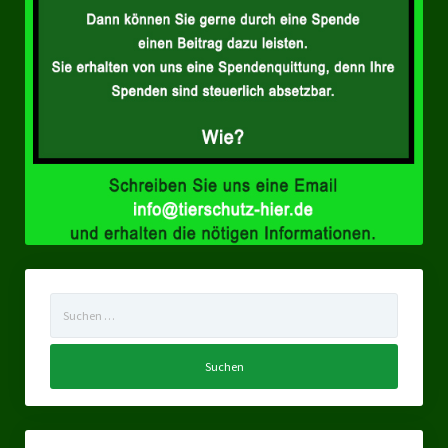
Ratsgruppe Freie Wähler Tierschutz PARTEI Düsseldorf
Ratsgruppe Tierschutz / DAL-WGD Duisburg
Ratsgruppe TIERSCHUTZ GUT Gelsenkirchen
Ratsgruppe DKP / TIERSCHUTZ Bottrop
Kreistagsgruppe TIERSCHUTZ hier! Mettmann
Wahlen
Kommunalwahl Nordrhein-Westfalen 2025
Suchen
Unsere Oberbürgermeister-Kandidaten
nach:
Unsere Kandidaten für Duisburg
Europawahl 2024
Landtagswahl Thüringen 2024