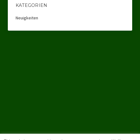
KATEGORIEN
Landtagswahl Sachsen 2024
Neuigkeiten
Landtagswahl Berlin 2021/23
Landtagswahl Mecklenburg – Vorpommern 2021
Landtagswahl Sachsen-Anhalt 2021
Kommunalwahl Nordrhein-Westfalen 2020
Bürgerschaftswahl Hamburg 2020
Landtagswahl Thüringen 2019
Europawahl 2019
Landtagswahl Nordrhein-Westfalen 2017
Impressum