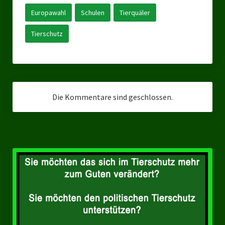
Landesverbände
Europawahl
Schulen
Tierquäler
Landesverband Nordrhein-Westfalen
Tierschutz
Landesverband Thüringen
Landesverband Sachsen-Anhalt
Landesverband Sachsen
Die Kommentare sind geschlossen.
Landesverband Schleswig-Holstein
Landesverband Mecklenburg-Vorpommern
Landesverband Hamburg
Landesverband Berlin
Kommunale Gremien
Ratsfraktion Tierschutz Aktiv Neuss Jetzt!