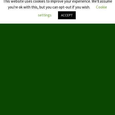
This website uses cookies to improve your experience. We'll assume
Datenschutzerklärung
you're ok with this, but you can opt-out if you wish.
Cookie
settings
ACCEPT
Nach
oben
scroll
© 2019 by Aktion Partei für Tierschutz – TIERSCHUTZ hier!
ABOUT US
We love WordPress and we are here to provide you with