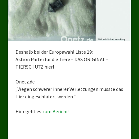
Bezirksverband Mettmann
Kreisverbände
Kreisverband Düsseldorf
Kreisverband Neuss
Deshalb bei der Europawahl Liste 19:
Aktion Partei für die Tiere – DAS ORIGINAL –
Kreisverband Erkrath
TIERSCHUTZ hier!
Kreisverband Solingen
Onetz.de
„Wegen schwerer innerer Verletzungen musste das
Kreisverband Duisburg
Tier eingeschläfert werden.“
Kreisverband Gelsenkirchen
Hier geht es
zum Bericht!
Kreisverband Oberhausen
Kreisverband Bottrop