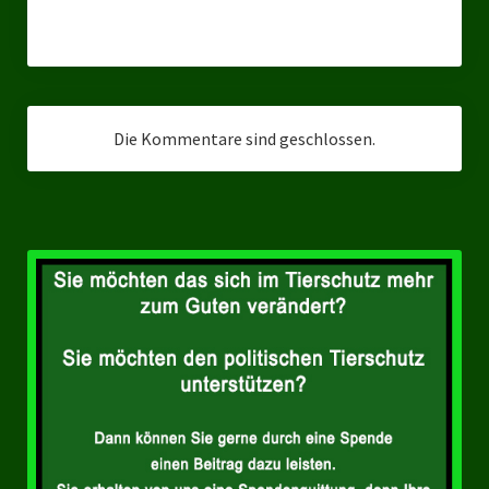
Landesverbände
Landesverband Nordrhein-Westfalen
Landesverband Thüringen
Die Kommentare sind geschlossen.
Landesverband Sachsen-Anhalt
Landesverband Sachsen
Landesverband Schleswig-Holstein
Landesverband Mecklenburg-Vorpommern
Landesverband Hamburg
Landesverband Berlin
Kommunale Gremien
Ratsfraktion Tierschutz Aktiv Neuss Jetzt!