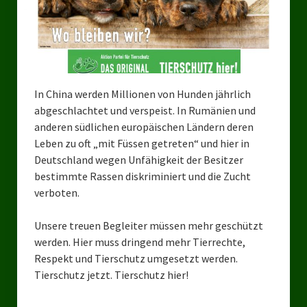
Bezirksverband Mettmann
Kreisverbände
Kreisverband Düsseldorf
In China werden Millionen von Hunden jährlich
abgeschlachtet und verspeist. In Rumänien und
Kreisverband Neuss
anderen südlichen europäischen Ländern deren
Kreisverband Erkrath
Leben zu oft „mit Füssen getreten“ und hier in
Deutschland wegen Unfähigkeit der Besitzer
Kreisverband Solingen
bestimmte Rassen diskriminiert und die Zucht
verboten.
Kreisverband Duisburg
Unsere treuen Begleiter müssen mehr geschützt
Kreisverband Gelsenkirchen
werden. Hier muss dringend mehr Tierrechte,
Kreisverband Oberhausen
Respekt und Tierschutz umgesetzt werden.
Tierschutz jetzt. Tierschutz hier!
Kreisverband Bottrop