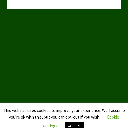
Landtagswahl Sachsen 2024
Landtagswahl Berlin 2021/23
Landtagswahl Mecklenburg – Vorpommern 2021
Landtagswahl Sachsen-Anhalt 2021
Kommunalwahl Nordrhein-Westfalen 2020
Bürgerschaftswahl Hamburg 2020
Landtagswahl Thüringen 2019
Europawahl 2019
Landtagswahl Nordrhein-Westfalen 2017
This website uses cookies to improve your experience. We'll assume
you're ok with this, but you can opt-out if you wish.
Cookie
Impressum
settings
ACCEPT