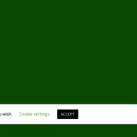
u wish.
Cookie settings
ACCEPT
Nach
oben