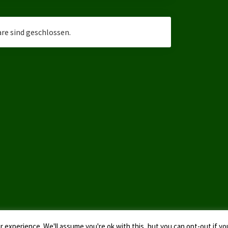
e sind geschlossen.
 experience. We'll assume you're ok with this, but you can opt-out if yo