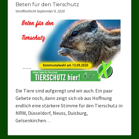
Landesverbände
Beten für den Tierschutz
Veröffentlicht September 9, 2020
Landesverband Nordrhein-Westfalen
Landesverband Thüringen
Landesverband Sachsen-Anhalt
Landesverband Sachsen
Landesverband Schleswig-Holstein
Landesverband Mecklenburg-Vorpommern
Die Tiere sind aufgeregt und wir auch. Ein paar
Landesverband Hamburg
Gebete noch, dann zeigt sich ob aus Hoffnung
endlich eine stärkere Stimme für den Tierschutz in
Landesverband Berlin
NRW, Düsseldorf, Neuss, Duisburg,
Gelsenkirchen…
Kommunale Gremien
Ratsfraktion Tierschutz Aktiv Neuss Jetzt!