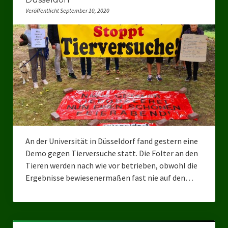
Veröffentlicht September 10, 2020
Bezirksverband Mettmann
Kreisverbände
Kreisverband Düsseldorf
Kreisverband Neuss
Kreisverband Erkrath
Kreisverband Solingen
An der Universität in Düsseldorf fand gestern eine
Kreisverband Duisburg
Demo gegen Tierversuche statt. Die Folter an den
Tieren werden nach wie vor betrieben, obwohl die
Kreisverband Gelsenkirchen
Ergebnisse bewiesenermaßen fast nie auf den…
Kreisverband Oberhausen
Kreisverband Bottrop