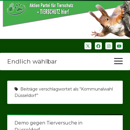
Endlich wählbar
Menü
öffnen
Startseite
Beiträge verschlagwortet als “Kommunalwahl
Wir über uns
Düsseldorf”
Unsere Verbände
Bezirksverbände
Demo gegen Tierversuche in
Bezirksverband Ruhrparlamenrt
Düsseldorf