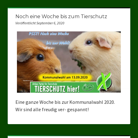
Ratsgruppe Freie Wähler Tierschutz PARTEI Düsseldorf
Noch eine Woche bis zum Tierschutz
Ratsgruppe Tierschutz / DAL-WGD Duisburg
Veröffentlicht September 6, 2020
Ratsgruppe TIERSCHUTZ GUT Gelsenkirchen
Ratsgruppe DKP / TIERSCHUTZ Bottrop
Kreistagsgruppe TIERSCHUTZ hier! Mettmann
Wahlen
Kommunalwahl Nordrhein-Westfalen 2025
Unsere Oberbürgermeister-Kandidaten
Eine ganze Woche bis zur Kommunalwahl 2020.
Wir sind alle freudig ver- gespannt!
Unsere Kandidaten für Duisburg
Europawahl 2024
Landtagswahl Thüringen 2024