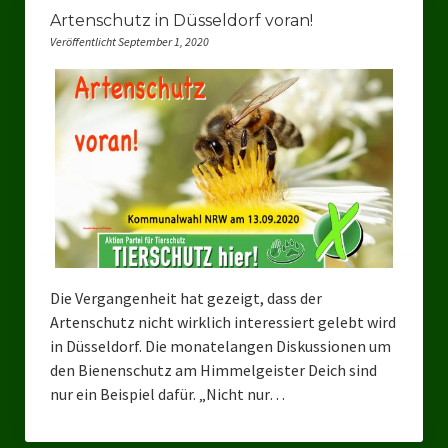
Artenschutz in Düsseldorf voran!
Landtagswahl Sachsen 2024
Veröffentlicht September 1, 2020
Landtagswahl Berlin 2021/23
Landtagswahl Mecklenburg – Vorpommern 2021
Landtagswahl Sachsen-Anhalt 2021
Kommunalwahl Nordrhein-Westfalen 2020
Bürgerschaftswahl Hamburg 2020
Landtagswahl Thüringen 2019
Die Vergangenheit hat gezeigt, dass der
Artenschutz nicht wirklich interessiert gelebt wird
Europawahl 2019
in Düsseldorf. Die monatelangen Diskussionen um
den Bienenschutz am Himmelgeister Deich sind
Landtagswahl Nordrhein-Westfalen 2017
nur ein Beispiel dafür. „Nicht nur…
Impressum