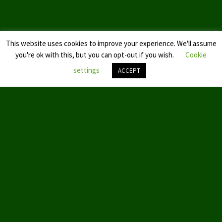
This website uses cookies to improve your experience. We'll assume
you're ok with this, but you can opt-out if you wish.
Cookie
settings
ACCEPT
Nach
oben
scroll
© 2019 by Aktion Partei für Tierschutz – TIERSCHUTZ hier!