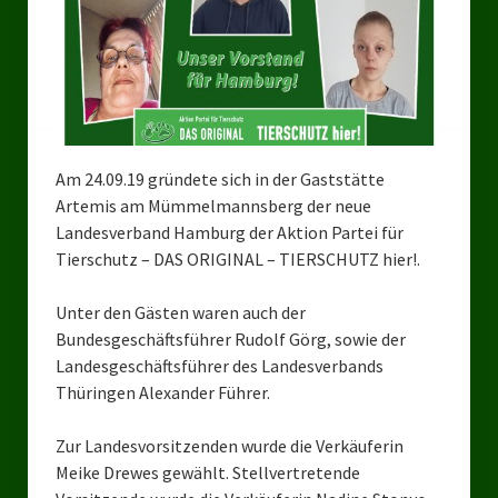
Bezirksverband Mettmann
Kreisverbände
Kreisverband Düsseldorf
Am 24.09.19 gründete sich in der Gaststätte
Kreisverband Neuss
Artemis am Mümmelmannsberg der neue
Kreisverband Erkrath
Landesverband Hamburg der Aktion Partei für
Tierschutz – DAS ORIGINAL – TIERSCHUTZ hier!.
Kreisverband Solingen
Unter den Gästen waren auch der
Kreisverband Duisburg
Bundesgeschäftsführer Rudolf Görg, sowie der
Landesgeschäftsführer des Landesverbands
Kreisverband Gelsenkirchen
Thüringen Alexander Führer.
Kreisverband Oberhausen
Zur Landesvorsitzenden wurde die Verkäuferin
Kreisverband Bottrop
Meike Drewes gewählt. Stellvertretende