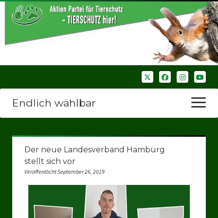
Endlich wählbar
Menü
öffnen
Startseite
Der neue Landesverband Hamburg
Wir über uns
stellt sich vor
Veröffentlicht September 26, 2019
Unsere Verbände
Bezirksverbände
Bezirksverband Ruhrparlamenrt