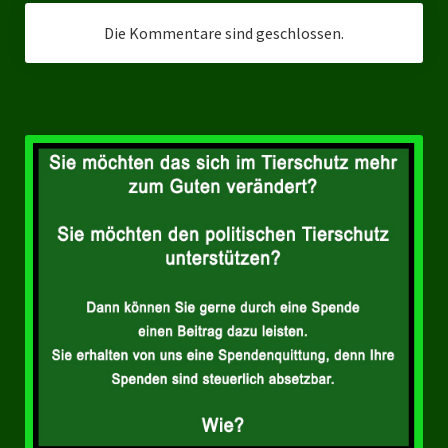
Ratsgruppe Freie Wähler Tierschutz PARTEI Düsseldorf
Die Kommentare sind geschlossen.
Ratsgruppe Tierschutz / DAL-WGD Duisburg
Ratsgruppe TIERSCHUTZ GUT Gelsenkirchen
Ratsgruppe DKP / TIERSCHUTZ Bottrop
Kreistagsgruppe TIERSCHUTZ hier! Mettmann
Wahlen
Kommunalwahl Nordrhein-Westfalen 2025
Unsere Oberbürgermeister-Kandidaten
Unsere Kandidaten für Duisburg
Europawahl 2024
Landtagswahl Thüringen 2024