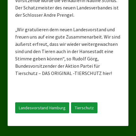
Vorsitzende wurde die Verkäuferin Nadine Stonus.
Landesverbände
Der Schatzmeister des neuen Landesverbandes ist
der Schlosser Andre Prengel.
Landesverband Nordrhein-Westfalen
Landesverband Thüringen
„Wir gratulieren dem neuen Landesvorstand und
freuen uns auf eine gute Zusammenarbeit. Wir sind
Landesverband Sachsen-Anhalt
äußerst erfreut, dass wir wieder weitergewachsen
sind und den Tieren auch in der Hansestadt eine
Landesverband Sachsen
Stimme geben können“, so Rudolf Görg,
Bundesvorsitzender der Aktion Partei für
Landesverband Schleswig-Holstein
Tierschutz – DAS ORIGINAL -TIERSCHUTZ hier!
Landesverband Mecklenburg-Vorpommern
Landesverband Hamburg
Landesverband Berlin
Landesvorstand Hamburg
Tierschutz
Kommunale Gremien
Ratsfraktion Tierschutz Aktiv Neuss Jetzt!