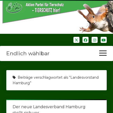
Endlich wählbar
Menü
öffnen
Startseite
Beiträge verschlagwortet als “Landesvorstand
Wir über uns
Hamburg”
Unsere Verbände
Bezirksverbände
Der neue Landesverband Hamburg
Bezirksverband Ruhrparlamenrt
stellt sich vor