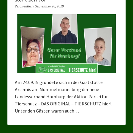
Veröffentlicht September 26, 2019
Bezirksverband Mettmann
Kreisverbände
Kreisverband Düsseldorf
Kreisverband Neuss
Kreisverband Erkrath
Kreisverband Solingen
Am 24.09.19 gründete sich in der Gaststätte
Kreisverband Duisburg
Artemis am Mümmelmannsberg der neue
Landesverband Hamburg der Aktion Partei für
Kreisverband Gelsenkirchen
Tierschutz – DAS ORIGINAL – TIERSCHUTZ hier!.
Unter den Gästen waren auch…
Kreisverband Oberhausen
Kreisverband Bottrop