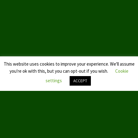
Landtagswahl Sachsen 2024
Landtagswahl Berlin 2021/23
Landtagswahl Mecklenburg – Vorpommern 2021
Landtagswahl Sachsen-Anhalt 2021
Kommunalwahl Nordrhein-Westfalen 2020
This website uses cookies to improve your experience. We'll assume
you're ok with this, but you can opt-out if you wish.
Cookie
Bürgerschaftswahl Hamburg 2020
settings
ACCEPT
Landtagswahl Thüringen 2019
Nach
oben
Europawahl 2019
scroll
Landtagswahl Nordrhein-Westfalen 2017
Impressum