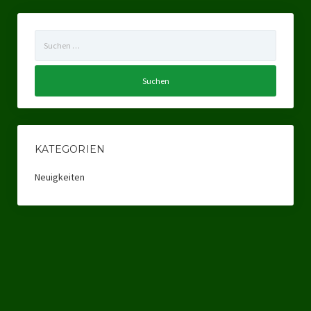
Ratsgruppe Freie Wähler Tierschutz PARTEI Düsseldorf
Suchen
Ratsgruppe Tierschutz / DAL-WGD Duisburg
nach:
Ratsgruppe TIERSCHUTZ GUT Gelsenkirchen
Ratsgruppe DKP / TIERSCHUTZ Bottrop
Kreistagsgruppe TIERSCHUTZ hier! Mettmann
KATEGORIEN
Wahlen
Neuigkeiten
Kommunalwahl Nordrhein-Westfalen 2025
Unsere Oberbürgermeister-Kandidaten
Unsere Kandidaten für Duisburg
Europawahl 2024
Landtagswahl Thüringen 2024