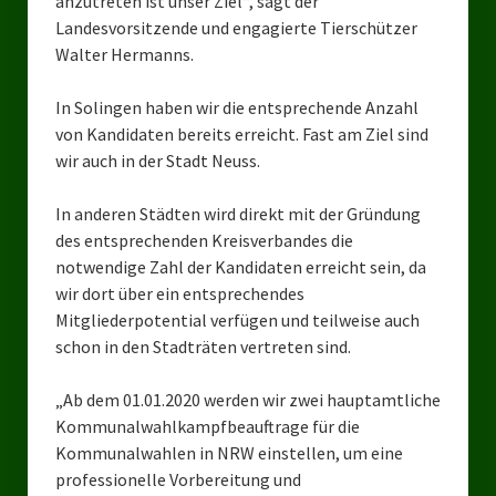
anzutreten ist unser Ziel“, sagt der
Landesverbände
Landesvorsitzende und engagierte Tierschützer
Walter Hermanns.
Landesverband Nordrhein-Westfalen
Landesverband Thüringen
In Solingen haben wir die entsprechende Anzahl
von Kandidaten bereits erreicht. Fast am Ziel sind
Landesverband Sachsen-Anhalt
wir auch in der Stadt Neuss.
Landesverband Sachsen
In anderen Städten wird direkt mit der Gründung
des entsprechenden Kreisverbandes die
Landesverband Schleswig-Holstein
notwendige Zahl der Kandidaten erreicht sein, da
Landesverband Mecklenburg-Vorpommern
wir dort über ein entsprechendes
Mitgliederpotential verfügen und teilweise auch
Landesverband Hamburg
schon in den Stadträten vertreten sind.
Landesverband Berlin
„Ab dem 01.01.2020 werden wir zwei hauptamtliche
Kommunalwahlkampfbeauftrage für die
Kommunale Gremien
Kommunalwahlen in NRW einstellen, um eine
Ratsfraktion Tierschutz Aktiv Neuss Jetzt!
professionelle Vorbereitung und