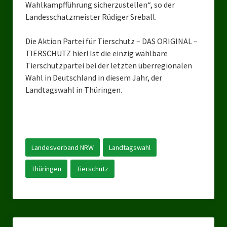
Wahlkampfführung sicherzustellen“, so der
Ratsgruppe Freie Wähler Tierschutz PARTEI Düsseldorf
Landesschatzmeister Rüdiger Sreball.
Ratsgruppe Tierschutz / DAL-WGD Duisburg
Die Aktion Partei für Tierschutz – DAS ORIGINAL –
TIERSCHUTZ hier! Ist die einzig wählbare
Ratsgruppe TIERSCHUTZ GUT Gelsenkirchen
Tierschutzpartei bei der letzten überregionalen
Ratsgruppe DKP / TIERSCHUTZ Bottrop
Wahl in Deutschland in diesem Jahr, der
Landtagswahl in Thüringen.
Kreistagsgruppe TIERSCHUTZ hier! Mettmann
Wahlen
Kommunalwahl Nordrhein-Westfalen 2025
Landesverband NRW
Landtagswahl
Unsere Oberbürgermeister-Kandidaten
Thüringen
Tierschutz
Unsere Kandidaten für Duisburg
Europawahl 2024
Landtagswahl Thüringen 2024