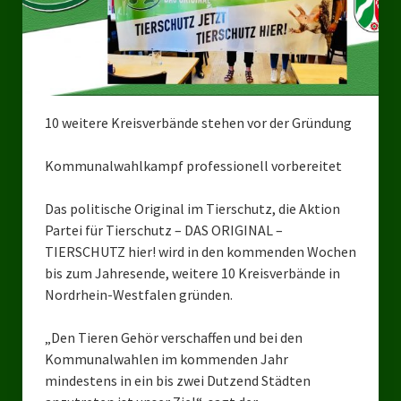
Bezirksverband Mettmann
Kreisverbände
Kreisverband Düsseldorf
10 weitere Kreisverbände stehen vor der Gründung
Kreisverband Neuss
Kommunalwahlkampf professionell vorbereitet
Kreisverband Erkrath
Das politische Original im Tierschutz, die Aktion
Kreisverband Solingen
Partei für Tierschutz – DAS ORIGINAL –
TIERSCHUTZ hier! wird in den kommenden Wochen
Kreisverband Duisburg
bis zum Jahresende, weitere 10 Kreisverbände in
Nordrhein-Westfalen gründen.
Kreisverband Gelsenkirchen
Kreisverband Oberhausen
„Den Tieren Gehör verschaffen und bei den
Kommunalwahlen im kommenden Jahr
Kreisverband Bottrop
mindestens in ein bis zwei Dutzend Städten