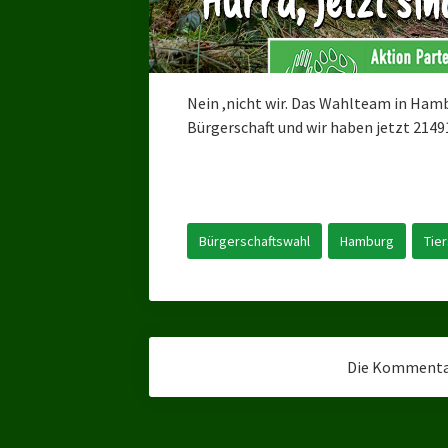
Nein ,nicht wir. Das Wahlteam in Hambu
Bürgerschaft und wir haben jetzt 214
Bürgerschaftswahl
Hamburg
Tie
Die Kommentar