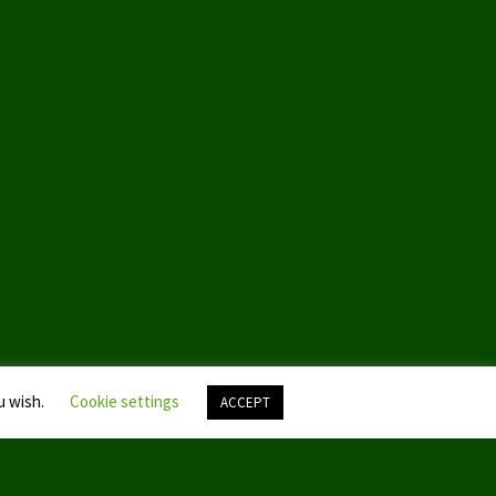
u wish.
Cookie settings
ACCEPT
Nach
oben
scroll