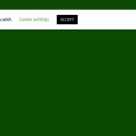
u wish.
Cookie settings
ACCEPT
Nach
oben
scroll