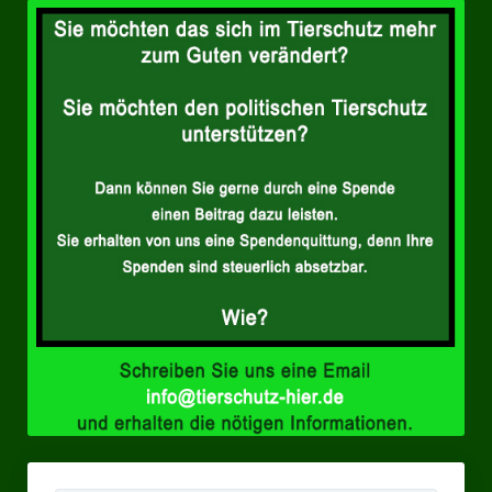
Landesverbände
Landesverband Nordrhein-Westfalen
Landesverband Thüringen
Landesverband Sachsen-Anhalt
Landesverband Sachsen
Landesverband Schleswig-Holstein
Landesverband Mecklenburg-Vorpommern
Landesverband Hamburg
Landesverband Berlin
Kommunale Gremien
Ratsfraktion Tierschutz Aktiv Neuss Jetzt!