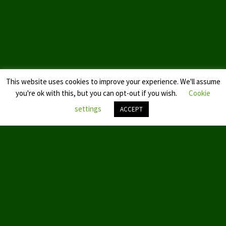
Landtagswahl Sachsen 2024
Landtagswahl Berlin 2021/23
Landtagswahl Mecklenburg – Vorpommern 2021
This website uses cookies to improve your experience. We'll assume
Landtagswahl Sachsen-Anhalt 2021
you're ok with this, but you can opt-out if you wish.
Cookie
Kommunalwahl Nordrhein-Westfalen 2020
settings
ACCEPT
Bürgerschaftswahl Hamburg 2020
Nach
oben
Landtagswahl Thüringen 2019
scroll
Europawahl 2019
Landtagswahl Nordrhein-Westfalen 2017
Impressum