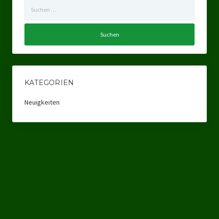
Suchen
Ratsgruppe Freie Wähler Tierschutz PARTEI Düsseldorf
nach:
Ratsgruppe Tierschutz / DAL-WGD Duisburg
Ratsgruppe TIERSCHUTZ GUT Gelsenkirchen
Ratsgruppe DKP / TIERSCHUTZ Bottrop
KATEGORIEN
Kreistagsgruppe TIERSCHUTZ hier! Mettmann
Neuigkeiten
Wahlen
Kommunalwahl Nordrhein-Westfalen 2025
Unsere Oberbürgermeister-Kandidaten
Unsere Kandidaten für Duisburg
Europawahl 2024
Landtagswahl Thüringen 2024