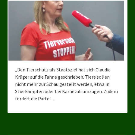
Bezirksverband Mettmann
Kreisverbände
Kreisverband Düsseldorf
Kreisverband Neuss
Kreisverband Erkrath
„Den Tierschutz als Staatsziel hat sich Claudia
Kreisverband Solingen
Krüger auf die Fahne geschrieben. Tiere sollen
nicht mehr zur Schau gestellt werden, etwa in
Kreisverband Duisburg
Stierkämpfen oder bei Karnevalsumzügen. Zudem
fordert die Partei…
Kreisverband Gelsenkirchen
Kreisverband Oberhausen
Kreisverband Bottrop