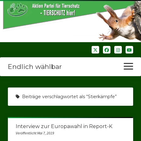
Endlich wählbar
Menü
öffnen
Startseite
Beiträge verschlagwortet als “Stierkämpfe”
Wir über uns
Unsere Verbände
Interview zur Europawahl in Report-K
Bezirksverbände
Veröffentlicht Mai 7, 2019
Bezirksverband Ruhrparlamenrt