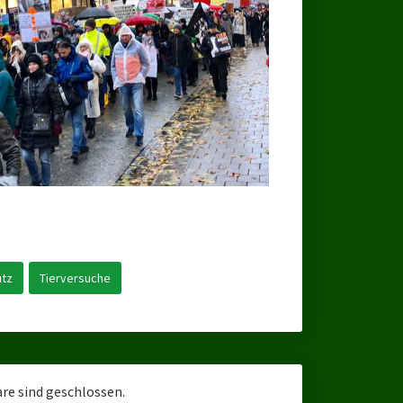
utz
Tierversuche
e sind geschlossen.