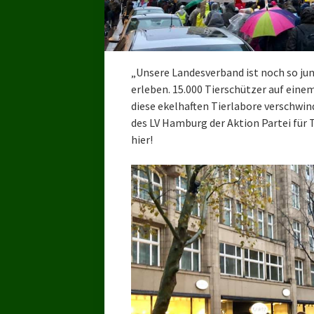
„Unsere Landesverband ist noch so jun
erleben. 15.000 Tierschützer auf einem
diese ekelhaften Tierlabore verschwi
des LV Hamburg der Aktion Partei fü
hier!