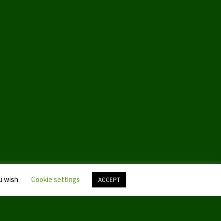
u wish.
Cookie settings
ACCEPT
Nach
oben
scroll