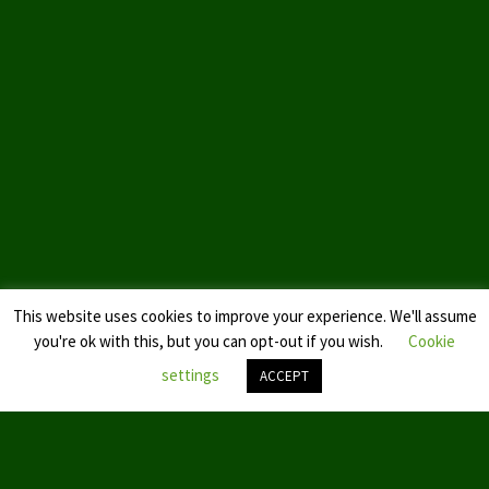
Landtagswahl Sachsen 2024
Landtagswahl Berlin 2021/23
Landtagswahl Mecklenburg – Vorpommern 2021
Landtagswahl Sachsen-Anhalt 2021
Kommunalwahl Nordrhein-Westfalen 2020
Bürgerschaftswahl Hamburg 2020
This website uses cookies to improve your experience. We'll assume
Landtagswahl Thüringen 2019
you're ok with this, but you can opt-out if you wish.
Cookie
Europawahl 2019
settings
ACCEPT
Landtagswahl Nordrhein-Westfalen 2017
Nach
oben
Impressum
scroll