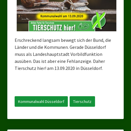
Bezirksverband Mettmann
Kreisverbände
Kreisverband Düsseldorf
Erschreckend langsam bewegt sich der Bund, die
Länder und die Kommunen. Gerade Düsseldorf
Kreisverband Neuss
muss als Landeshauptstadt Vorbildfunktion
Kreisverband Erkrath
ausüben. Das ist aber eine Fehlanzeige. Daher
Tierschutz hier! am 13.09.2020 in Düsseldorf.
Kreisverband Solingen
Kreisverband Duisburg
Kreisverband Gelsenkirchen
Kommunalwahl Düsseldorf
Tierschutz
Kreisverband Oberhausen
Kreisverband Bottrop