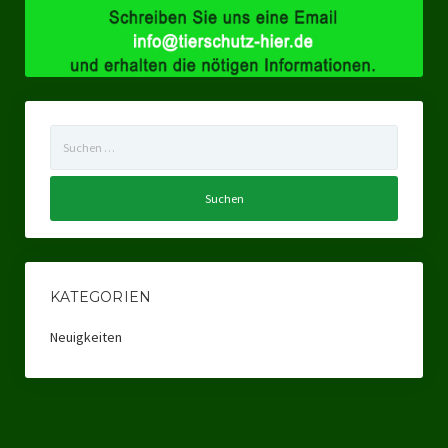
Ratsgruppe Freie Wähler Tierschutz PARTEI Düsseldorf
Ratsgruppe Tierschutz / DAL-WGD Duisburg
Ratsgruppe TIERSCHUTZ GUT Gelsenkirchen
Suchen
Ratsgruppe DKP / TIERSCHUTZ Bottrop
nach:
Kreistagsgruppe TIERSCHUTZ hier! Mettmann
Wahlen
Kommunalwahl Nordrhein-Westfalen 2025
KATEGORIEN
Unsere Oberbürgermeister-Kandidaten
Neuigkeiten
Unsere Kandidaten für Duisburg
Europawahl 2024
Landtagswahl Thüringen 2024