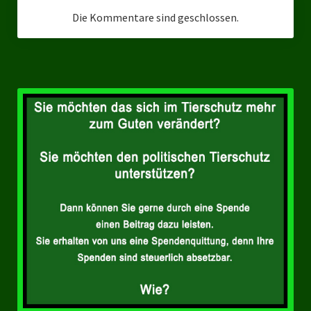
Landesverbände
Die Kommentare sind geschlossen.
Landesverband Nordrhein-Westfalen
Landesverband Thüringen
Landesverband Sachsen-Anhalt
Landesverband Sachsen
Landesverband Schleswig-Holstein
Landesverband Mecklenburg-Vorpommern
Landesverband Hamburg
Landesverband Berlin
Kommunale Gremien
Ratsfraktion Tierschutz Aktiv Neuss Jetzt!