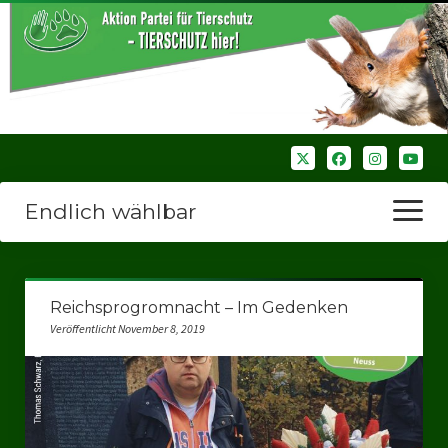
Endlich wählbar
Menü
öffnen
Startseite
Reichsprogromnacht – Im Gedenken
Wir über uns
Veröffentlicht November 8, 2019
Unsere Verbände
Bezirksverbände
Bezirksverband Ruhrparlamenrt