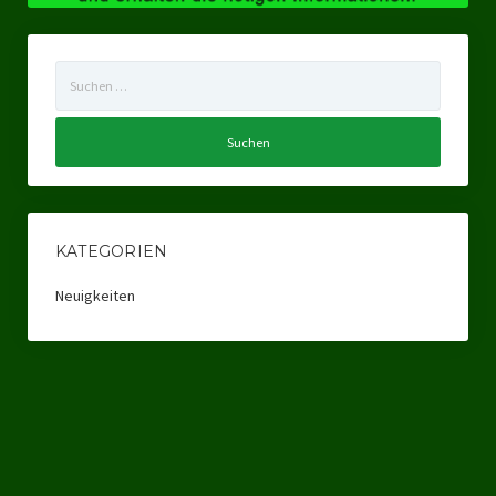
Landtagswahl Sachsen 2024
Suchen
Landtagswahl Berlin 2021/23
nach:
Landtagswahl Mecklenburg – Vorpommern 2021
Landtagswahl Sachsen-Anhalt 2021
Kommunalwahl Nordrhein-Westfalen 2020
KATEGORIEN
Bürgerschaftswahl Hamburg 2020
Neuigkeiten
Landtagswahl Thüringen 2019
Europawahl 2019
Landtagswahl Nordrhein-Westfalen 2017
Impressum