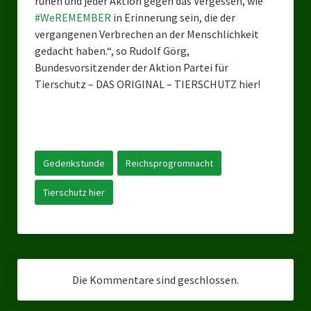
ruhen und jeder Aktion gegen das Vergessen, wie
Landesverbände
#
WeREMEMBER
in Erinnerung sein, die der
vergangenen Verbrechen an der Menschlichkeit
Landesverband Nordrhein-Westfalen
gedacht haben.“, so Rudolf Görg,
Landesverband Thüringen
Bundesvorsitzender der Aktion Partei für
Tierschutz – DAS ORIGINAL – TIERSCHUTZ hier!
Landesverband Sachsen-Anhalt
Landesverband Sachsen
Landesverband Schleswig-Holstein
Gedenkstunde
Reichsprogromnacht
Landesverband Mecklenburg-Vorpommern
Tierschutz hier
Landesverband Hamburg
Landesverband Berlin
Kommunale Gremien
Die Kommentare sind geschlossen.
Ratsfraktion Tierschutz Aktiv Neuss Jetzt!