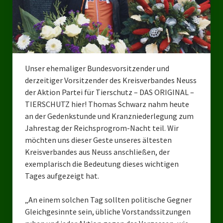
Bezirksverband Mettmann
Kreisverbände
Kreisverband Düsseldorf
Unser ehemaliger Bundesvorsitzender und
derzeitiger Vorsitzender des Kreisverbandes Neuss
Kreisverband Neuss
der Aktion Partei für Tierschutz – DAS ORIGINAL –
Kreisverband Erkrath
TIERSCHUTZ hier! Thomas Schwarz nahm heute
an der Gedenkstunde und Kranzniederlegung zum
Kreisverband Solingen
Jahrestag der Reichsprogrom-Nacht teil. Wir
möchten uns dieser Geste unseres ältesten
Kreisverband Duisburg
Kreisverbandes aus Neuss anschließen, der
exemplarisch die Bedeutung dieses wichtigen
Kreisverband Gelsenkirchen
Tages aufgezeigt hat.
Kreisverband Oberhausen
„An einem solchen Tag sollten politische Gegner
Kreisverband Bottrop
Gleichgesinnte sein, übliche Vorstandssitzungen