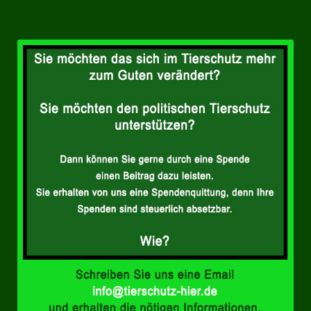
Ratsgruppe Freie Wähler Tierschutz PARTEI Düsseldorf
Ratsgruppe Tierschutz / DAL-WGD Duisburg
Ratsgruppe TIERSCHUTZ GUT Gelsenkirchen
Ratsgruppe DKP / TIERSCHUTZ Bottrop
Kreistagsgruppe TIERSCHUTZ hier! Mettmann
Wahlen
Kommunalwahl Nordrhein-Westfalen 2025
Unsere Oberbürgermeister-Kandidaten
Unsere Kandidaten für Duisburg
Europawahl 2024
Landtagswahl Thüringen 2024