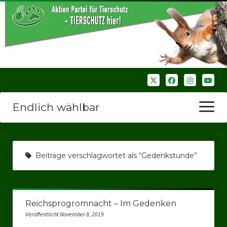
Endlich wählbar
Menü
öffnen
Startseite
Beiträge verschlagwortet als “Gedenkstunde”
Wir über uns
Unsere Verbände
Reichsprogromnacht – Im Gedenken
Bezirksverbände
Veröffentlicht November 8, 2019
Bezirksverband Ruhrparlamenrt