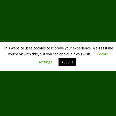
Landtagswahl Sachsen 2024
Landtagswahl Berlin 2021/23
Landtagswahl Mecklenburg – Vorpommern 2021
Landtagswahl Sachsen-Anhalt 2021
This website uses cookies to improve your experience. We'll assume
Kommunalwahl Nordrhein-Westfalen 2020
you're ok with this, but you can opt-out if you wish.
Cookie
settings
ACCEPT
Bürgerschaftswahl Hamburg 2020
Landtagswahl Thüringen 2019
Nach
oben
scroll
Europawahl 2019
Landtagswahl Nordrhein-Westfalen 2017
Impressum