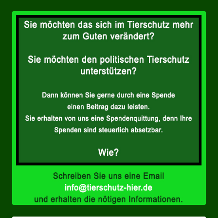
Landesverbände
Landesverband Nordrhein-Westfalen
Landesverband Thüringen
Landesverband Sachsen-Anhalt
Landesverband Sachsen
Landesverband Schleswig-Holstein
Landesverband Mecklenburg-Vorpommern
Landesverband Hamburg
Landesverband Berlin
Kommunale Gremien
Ratsfraktion Tierschutz Aktiv Neuss Jetzt!