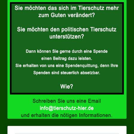
Landesverbände
Landesverband Nordrhein-Westfalen
Landesverband Thüringen
Landesverband Sachsen-Anhalt
Landesverband Sachsen
Landesverband Schleswig-Holstein
Landesverband Mecklenburg-Vorpommern
Landesverband Hamburg
Landesverband Berlin
Kommunale Gremien
Ratsfraktion Tierschutz Aktiv Neuss Jetzt!