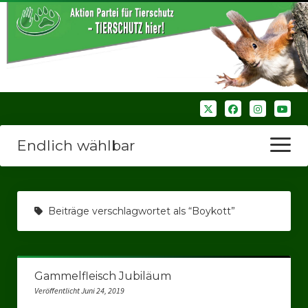
Endlich wählbar
Menü
öffnen
Startseite
Beiträge verschlagwortet als “Boykott”
Wir über uns
Unsere Verbände
Gammelfleisch Jubiläum
Bezirksverbände
Veröffentlicht Juni 24, 2019
Bezirksverband Ruhrparlamenrt