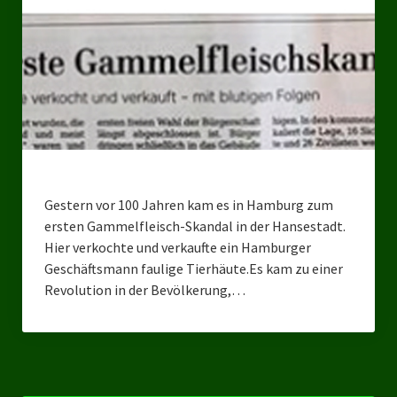
Bezirksverband Mettmann
Kreisverbände
Kreisverband Düsseldorf
Kreisverband Neuss
Kreisverband Erkrath
Gestern vor 100 Jahren kam es in Hamburg zum
Kreisverband Solingen
ersten Gammelfleisch-Skandal in der Hansestadt.
Hier verkochte und verkaufte ein Hamburger
Kreisverband Duisburg
Geschäftsmann faulige Tierhäute.Es kam zu einer
Revolution in der Bevölkerung,…
Kreisverband Gelsenkirchen
Kreisverband Oberhausen
Kreisverband Bottrop