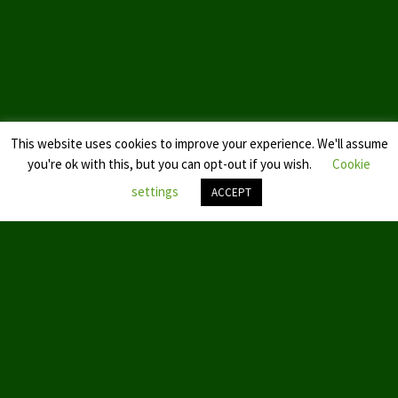
Landtagswahl Sachsen 2024
Landtagswahl Berlin 2021/23
Landtagswahl Mecklenburg – Vorpommern 2021
This website uses cookies to improve your experience. We'll assume
Landtagswahl Sachsen-Anhalt 2021
you're ok with this, but you can opt-out if you wish.
Cookie
Kommunalwahl Nordrhein-Westfalen 2020
settings
ACCEPT
Bürgerschaftswahl Hamburg 2020
Nach
oben
Landtagswahl Thüringen 2019
scroll
Europawahl 2019
Landtagswahl Nordrhein-Westfalen 2017
Impressum