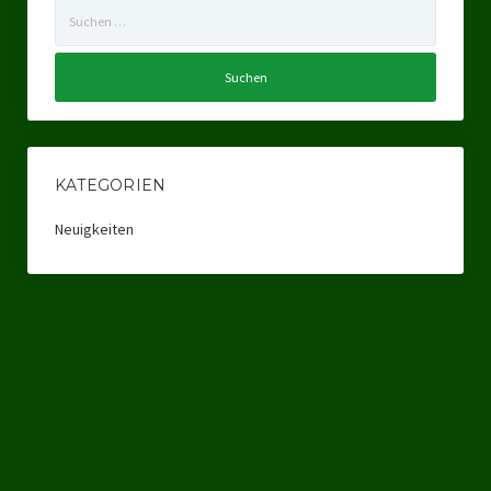
Suchen
Ratsgruppe Freie Wähler Tierschutz PARTEI Düsseldorf
nach:
Ratsgruppe Tierschutz / DAL-WGD Duisburg
Ratsgruppe TIERSCHUTZ GUT Gelsenkirchen
Ratsgruppe DKP / TIERSCHUTZ Bottrop
KATEGORIEN
Kreistagsgruppe TIERSCHUTZ hier! Mettmann
Neuigkeiten
Wahlen
Kommunalwahl Nordrhein-Westfalen 2025
Unsere Oberbürgermeister-Kandidaten
Unsere Kandidaten für Duisburg
Europawahl 2024
Landtagswahl Thüringen 2024