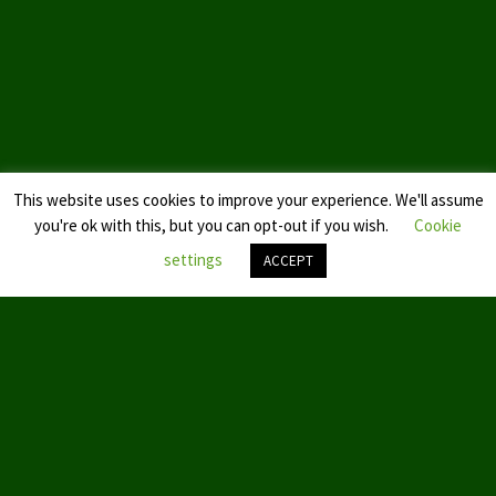
Landtagswahl Sachsen 2024
Landtagswahl Berlin 2021/23
Landtagswahl Mecklenburg – Vorpommern 2021
Landtagswahl Sachsen-Anhalt 2021
This website uses cookies to improve your experience. We'll assume
you're ok with this, but you can opt-out if you wish.
Cookie
Kommunalwahl Nordrhein-Westfalen 2020
settings
ACCEPT
Bürgerschaftswahl Hamburg 2020
Nach
Landtagswahl Thüringen 2019
oben
scroll
Europawahl 2019
Landtagswahl Nordrhein-Westfalen 2017
Impressum