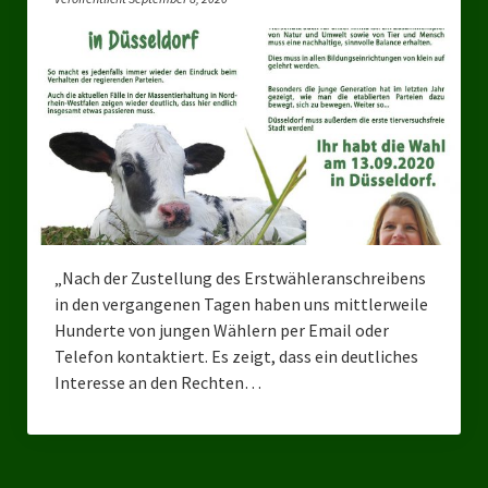
Bezirksverband Mettmann
Kreisverbände
Kreisverband Düsseldorf
Kreisverband Neuss
Kreisverband Erkrath
Kreisverband Solingen
„Nach der Zustellung des Erstwähleranschreibens
in den vergangenen Tagen haben uns mittlerweile
Kreisverband Duisburg
Hunderte von jungen Wählern per Email oder
Telefon kontaktiert. Es zeigt, dass ein deutliches
Kreisverband Gelsenkirchen
Interesse an den Rechten…
Kreisverband Oberhausen
Kreisverband Bottrop