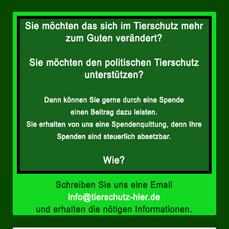
Landesverbände
Landesverband Nordrhein-Westfalen
Landesverband Thüringen
Landesverband Sachsen-Anhalt
Landesverband Sachsen
Landesverband Schleswig-Holstein
Landesverband Mecklenburg-Vorpommern
Landesverband Hamburg
Landesverband Berlin
Kommunale Gremien
Ratsfraktion Tierschutz Aktiv Neuss Jetzt!