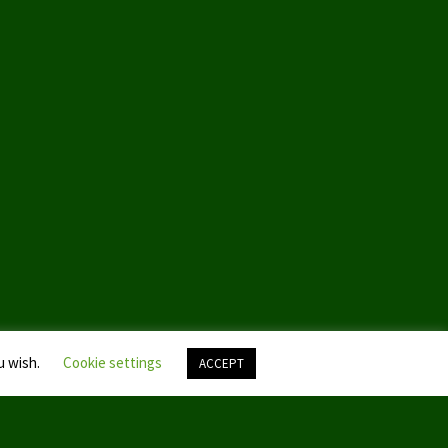
u wish.
Cookie settings
ACCEPT
Nach
oben
scroll