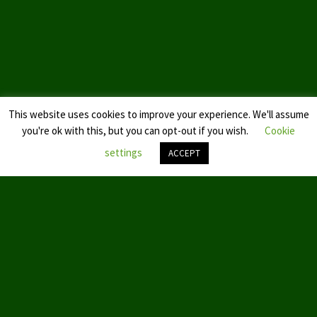
Landtagswahl Sachsen 2024
Landtagswahl Berlin 2021/23
Landtagswahl Mecklenburg – Vorpommern 2021
This website uses cookies to improve your experience. We'll assume
Landtagswahl Sachsen-Anhalt 2021
you're ok with this, but you can opt-out if you wish.
Cookie
Kommunalwahl Nordrhein-Westfalen 2020
settings
ACCEPT
Bürgerschaftswahl Hamburg 2020
Nach
oben
Landtagswahl Thüringen 2019
scroll
Europawahl 2019
Landtagswahl Nordrhein-Westfalen 2017
Impressum