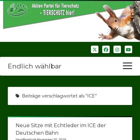
Endlich wählbar
Menü
öffnen
Startseite
Beiträge verschlagwortet als “ICE”
Wir über uns
Unsere Verbände
Neue Sitze mit Echtleder im ICE der
Bezirksverbände
Deutschen Bahn
Bezirksverband Ruhrparlamenrt
Veröffentlicht November 20, 2019