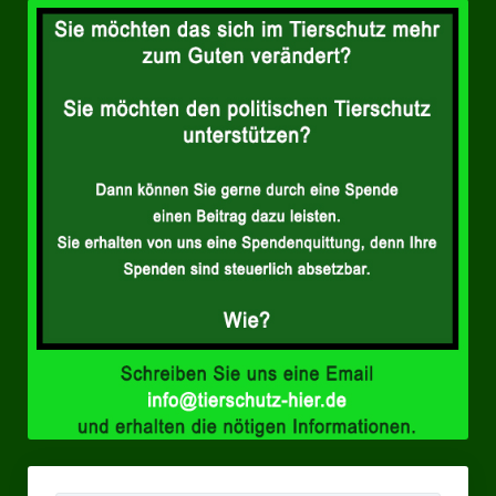
Landesverbände
Landesverband Nordrhein-Westfalen
Landesverband Thüringen
Landesverband Sachsen-Anhalt
Landesverband Sachsen
Landesverband Schleswig-Holstein
Landesverband Mecklenburg-Vorpommern
Landesverband Hamburg
Landesverband Berlin
Kommunale Gremien
Ratsfraktion Tierschutz Aktiv Neuss Jetzt!