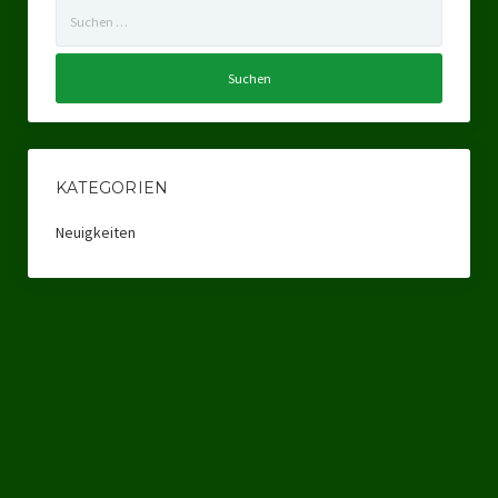
Suchen
Ratsgruppe Freie Wähler Tierschutz PARTEI Düsseldorf
nach:
Ratsgruppe Tierschutz / DAL-WGD Duisburg
Ratsgruppe TIERSCHUTZ GUT Gelsenkirchen
Ratsgruppe DKP / TIERSCHUTZ Bottrop
KATEGORIEN
Kreistagsgruppe TIERSCHUTZ hier! Mettmann
Neuigkeiten
Wahlen
Kommunalwahl Nordrhein-Westfalen 2025
Unsere Oberbürgermeister-Kandidaten
Unsere Kandidaten für Duisburg
Europawahl 2024
Landtagswahl Thüringen 2024