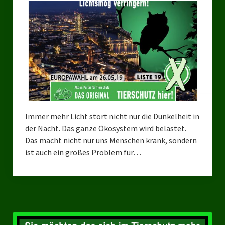
Bezirksverband Mettmann
Kreisverbände
Kreisverband Düsseldorf
Kreisverband Neuss
Kreisverband Erkrath
Immer mehr Licht stört nicht nur die Dunkelheit in
Kreisverband Solingen
der Nacht. Das ganze Ökosystem wird belastet.
Das macht nicht nur uns Menschen krank, sondern
Kreisverband Duisburg
ist auch ein großes Problem für…
Kreisverband Gelsenkirchen
Kreisverband Oberhausen
Kreisverband Bottrop