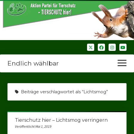
Endlich wählbar
Menü
öffnen
Startseite
Beiträge verschlagwortet als “Lichtsmog”
Wir über uns
Unsere Verbände
Tierschutz hier – Lichtsmog verringern
Bezirksverbände
Veröffentlicht Mai 1, 2019
Bezirksverband Ruhrparlamenrt