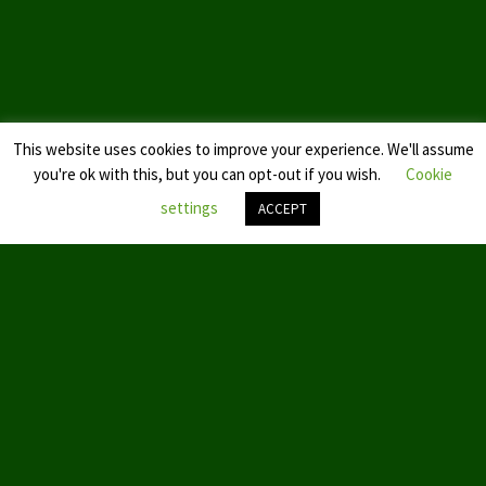
Landtagswahl Sachsen 2024
Landtagswahl Berlin 2021/23
Landtagswahl Mecklenburg – Vorpommern 2021
This website uses cookies to improve your experience. We'll assume
you're ok with this, but you can opt-out if you wish.
Cookie
Landtagswahl Sachsen-Anhalt 2021
settings
ACCEPT
Kommunalwahl Nordrhein-Westfalen 2020
Nach
Bürgerschaftswahl Hamburg 2020
oben
scroll
Landtagswahl Thüringen 2019
Europawahl 2019
Landtagswahl Nordrhein-Westfalen 2017
Impressum