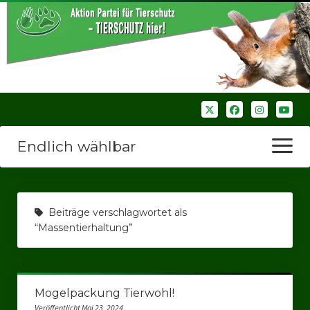
Endlich wählbar
Menü
öffnen
Startseite
Beiträge verschlagwortet als
Wir über uns
“Massentierhaltung”
Unsere Verbände
Bezirksverbände
Mogelpackung Tierwohl!
Bezirksverband Ruhrparlamenrt
Veröffentlicht Mai 23, 2024