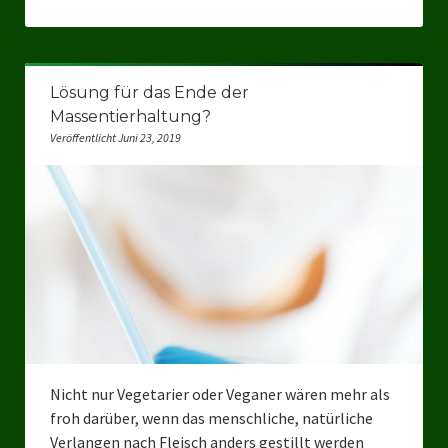
Landtagswahl Sachsen 2024
Landtagswahl Berlin 2021/23
Lösung für das Ende der
Massentierhaltung?
Landtagswahl Mecklenburg – Vorpommern 2021
Veröffentlicht Juni 23, 2019
Landtagswahl Sachsen-Anhalt 2021
Kommunalwahl Nordrhein-Westfalen 2020
Bürgerschaftswahl Hamburg 2020
Landtagswahl Thüringen 2019
Europawahl 2019
Landtagswahl Nordrhein-Westfalen 2017
Nicht nur Vegetarier oder Veganer wären mehr als
Impressum
froh darüber, wenn das menschliche, natürliche
Verlangen nach Fleisch anders gestillt werden