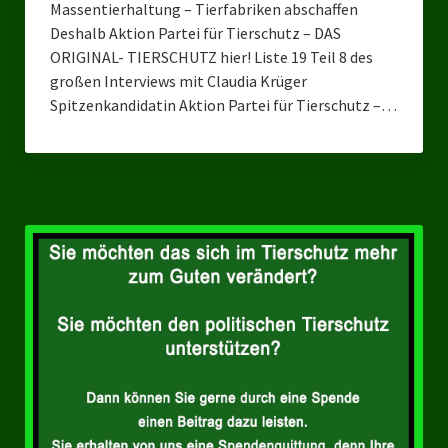
Massentierhaltung – Tierfabriken abschaffen
Deshalb Aktion Partei für Tierschutz – DAS
ORIGINAL- TIERSCHUTZ hier! Liste 19 Teil 8 des
großen Interviews mit Claudia Krüger
Spitzenkandidatin Aktion Partei für Tierschutz –…