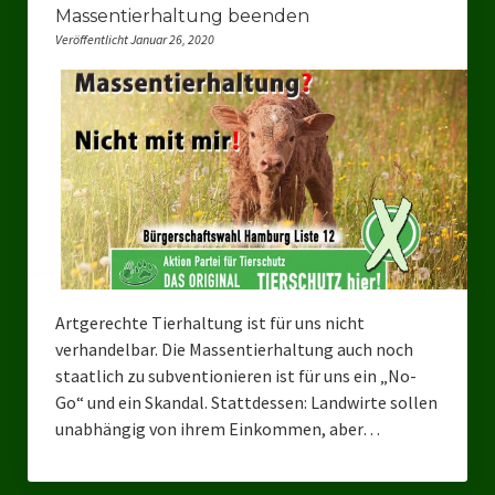
Landesverbände
Massentierhaltung beenden
Veröffentlicht Januar 26, 2020
Landesverband Nordrhein-Westfalen
Landesverband Thüringen
Landesverband Sachsen-Anhalt
Landesverband Sachsen
Landesverband Schleswig-Holstein
Landesverband Mecklenburg-Vorpommern
Artgerechte Tierhaltung ist für uns nicht
Landesverband Hamburg
verhandelbar. Die Massentierhaltung auch noch
staatlich zu subventionieren ist für uns ein „No-
Landesverband Berlin
Go“ und ein Skandal. Stattdessen: Landwirte sollen
unabhängig von ihrem Einkommen, aber…
Kommunale Gremien
Ratsfraktion Tierschutz Aktiv Neuss Jetzt!