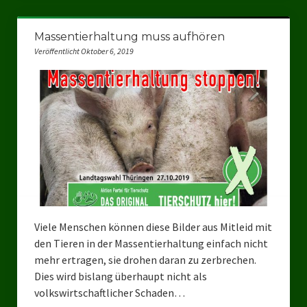
Ratsgruppe Freie Wähler Tierschutz PARTEI Düsseldorf
Massentierhaltung muss aufhören
Ratsgruppe Tierschutz / DAL-WGD Duisburg
Veröffentlicht Oktober 6, 2019
Ratsgruppe TIERSCHUTZ GUT Gelsenkirchen
Ratsgruppe DKP / TIERSCHUTZ Bottrop
Kreistagsgruppe TIERSCHUTZ hier! Mettmann
Wahlen
Kommunalwahl Nordrhein-Westfalen 2025
Unsere Oberbürgermeister-Kandidaten
Viele Menschen können diese Bilder aus Mitleid mit
den Tieren in der Massentierhaltung einfach nicht
Unsere Kandidaten für Duisburg
mehr ertragen, sie drohen daran zu zerbrechen.
Europawahl 2024
Dies wird bislang überhaupt nicht als
volkswirtschaftlicher Schaden…
Landtagswahl Thüringen 2024