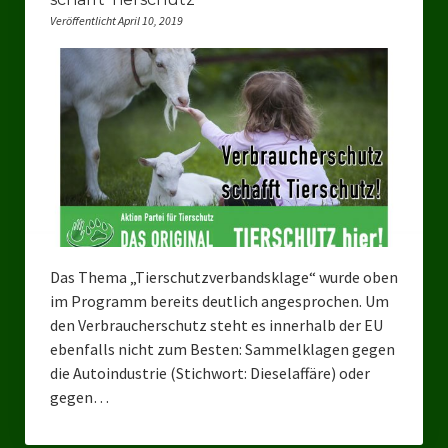
Veröffentlicht April 10, 2019
Bezirksverband Mettmann
Kreisverbände
Kreisverband Düsseldorf
Kreisverband Neuss
Kreisverband Erkrath
Kreisverband Solingen
Das Thema „Tierschutzverbandsklage“ wurde oben
Kreisverband Duisburg
im Programm bereits deutlich angesprochen. Um
den Verbraucherschutz steht es innerhalb der EU
Kreisverband Gelsenkirchen
ebenfalls nicht zum Besten: Sammelklagen gegen
die Autoindustrie (Stichwort: Dieselaffäre) oder
Kreisverband Oberhausen
gegen…
Kreisverband Bottrop