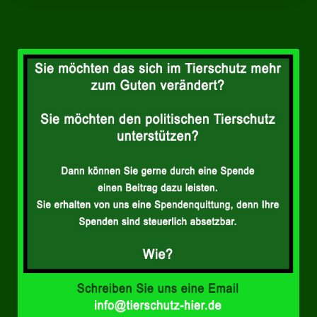
Landesverbände
Landesverband Nordrhein-Westfalen
Landesverband Thüringen
Landesverband Sachsen-Anhalt
Landesverband Sachsen
Landesverband Schleswig-Holstein
Landesverband Mecklenburg-Vorpommern
Landesverband Hamburg
Landesverband Berlin
Kommunale Gremien
Ratsfraktion Tierschutz Aktiv Neuss Jetzt!