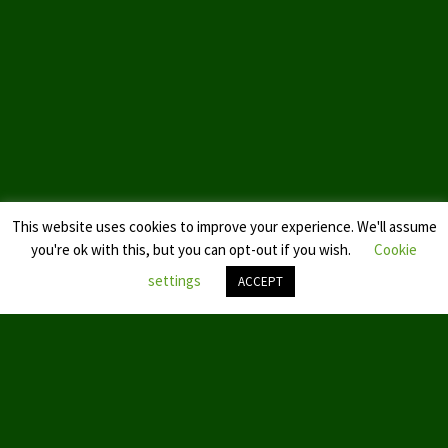
Landtagswahl Sachsen 2024
Landtagswahl Berlin 2021/23
Landtagswahl Mecklenburg – Vorpommern 2021
Landtagswahl Sachsen-Anhalt 2021
Kommunalwahl Nordrhein-Westfalen 2020
This website uses cookies to improve your experience. We'll assume
Bürgerschaftswahl Hamburg 2020
you're ok with this, but you can opt-out if you wish.
Cookie
settings
ACCEPT
Landtagswahl Thüringen 2019
Europawahl 2019
Nach
oben
scroll
Landtagswahl Nordrhein-Westfalen 2017
Impressum