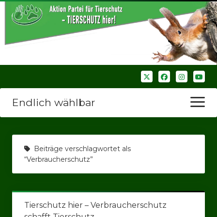
Endlich wählbar
Menü
öffnen
Startseite
Beiträge verschlagwortet als
Wir über uns
“Verbraucherschutz”
Unsere Verbände
Bezirksverbände
Tierschutz hier – Verbraucherschutz
Bezirksverband Ruhrparlamenrt
schafft Tierschutz