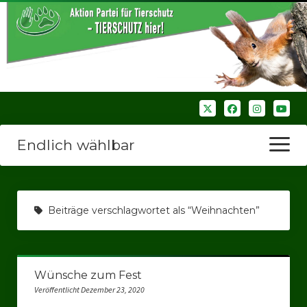
Endlich wählbar
Menü
öffnen
Startseite
Beiträge verschlagwortet als “Weihnachten”
Wir über uns
Unsere Verbände
Wünsche zum Fest
Bezirksverbände
Veröffentlicht Dezember 23, 2020
Bezirksverband Ruhrparlamenrt