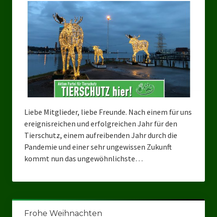
Bezirksverband Mettmann
Kreisverbände
Kreisverband Düsseldorf
Kreisverband Neuss
Kreisverband Erkrath
Liebe Mitglieder, liebe Freunde. Nach einem für uns
Kreisverband Solingen
ereignisreichen und erfolgreichen Jahr für den
Tierschutz, einem aufreibenden Jahr durch die
Kreisverband Duisburg
Pandemie und einer sehr ungewissen Zukunft
kommt nun das ungewöhnlichste…
Kreisverband Gelsenkirchen
Kreisverband Oberhausen
Kreisverband Bottrop
Frohe Weihnachten