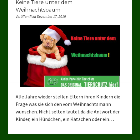
Keine Tiere unter dem
Ratsgruppe Freie Wähler Tierschutz PARTEI Düsseldorf
Weihnachtsbaum
Veröffentlicht Dezember 17, 2019
Ratsgruppe Tierschutz / DAL-WGD Duisburg
Ratsgruppe TIERSCHUTZ GUT Gelsenkirchen
Ratsgruppe DKP / TIERSCHUTZ Bottrop
Kreistagsgruppe TIERSCHUTZ hier! Mettmann
Wahlen
Kommunalwahl Nordrhein-Westfalen 2025
Alle Jahre wieder stellen Eltern ihren Kindern die
Unsere Oberbürgermeister-Kandidaten
Frage was sie sich den vom Weihnachtsmann
wünschen. Nicht selten lautet da die Antwort der
Unsere Kandidaten für Duisburg
Kinder, ein Hündchen, ein Kätzchen oder ein…
Europawahl 2024
Landtagswahl Thüringen 2024