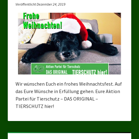
Landesverbände
Veröffentlicht Dezember 24, 2019
Landesverband Nordrhein-Westfalen
Landesverband Thüringen
Landesverband Sachsen-Anhalt
Landesverband Sachsen
Landesverband Schleswig-Holstein
Landesverband Mecklenburg-Vorpommern
Wir wünschen Euch ein frohes Weihnachtsfest. Auf
das Eure Wünsche in Erfüllung gehen. Eure Aktion
Landesverband Hamburg
Partei für Tierschutz – DAS ORIGINAL –
TIERSCHUTZ hier!
Landesverband Berlin
Kommunale Gremien
Ratsfraktion Tierschutz Aktiv Neuss Jetzt!