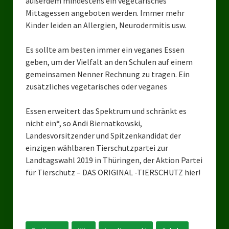
außerdem mindestens ein vegetarisches
Landesverbände
Mittagessen angeboten werden. Immer mehr
Kinder leiden an Allergien, Neurodermitis usw.
Landesverband Nordrhein-Westfalen
Landesverband Thüringen
Es sollte am besten immer ein veganes Essen
geben, um der Vielfalt an den Schulen auf einem
Landesverband Sachsen-Anhalt
gemeinsamen Nenner Rechnung zu tragen. Ein
zusätzliches vegetarisches oder veganes
Landesverband Sachsen
Essen erweitert das Spektrum und schränkt es
Landesverband Schleswig-Holstein
nicht ein“, so Andi Biernatkowski,
Landesverband Mecklenburg-Vorpommern
Landesvorsitzender und Spitzenkandidat der
einzigen wählbaren Tierschutzpartei zur
Landesverband Hamburg
Landtagswahl 2019 in Thüringen, der Aktion Partei
für Tierschutz – DAS ORIGINAL -TIERSCHUTZ hier!
Landesverband Berlin
Kommunale Gremien
Ratsfraktion Tierschutz Aktiv Neuss Jetzt!