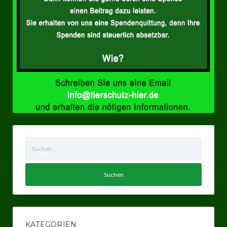
Landtagswahl Sachsen 2024
Landtagswahl Berlin 2021/23
Landtagswahl Mecklenburg – Vorpommern 2021
Landtagswahl Sachsen-Anhalt 2021
Kommunalwahl Nordrhein-Westfalen 2020
Bürgerschaftswahl Hamburg 2020
Suchen
Landtagswahl Thüringen 2019
nach:
Europawahl 2019
Landtagswahl Nordrhein-Westfalen 2017
Impressum
KATEGORIEN