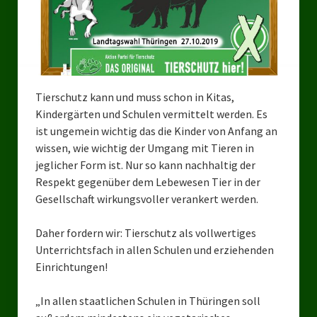
Bezirksverband Mettmann
Kreisverbände
Kreisverband Düsseldorf
Tierschutz kann und muss schon in Kitas,
Kindergärten und Schulen vermittelt werden. Es
Kreisverband Neuss
ist ungemein wichtig das die Kinder von Anfang an
Kreisverband Erkrath
wissen, wie wichtig der Umgang mit Tieren in
jeglicher Form ist. Nur so kann nachhaltig der
Kreisverband Solingen
Respekt gegenüber dem Lebewesen Tier in der
Gesellschaft wirkungsvoller verankert werden.
Kreisverband Duisburg
Daher fordern wir: Tierschutz als vollwertiges
Kreisverband Gelsenkirchen
Unterrichtsfach in allen Schulen und erziehenden
Kreisverband Oberhausen
Einrichtungen!
Kreisverband Bottrop
„In allen staatlichen Schulen in Thüringen soll