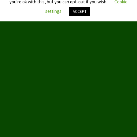
you're ok with this, but you can opt-out if you wish.
Cookie
settings
ACCEPT
Nach
oben
scroll
© 2019 by Aktion Partei für Tierschutz – TIERSCHUTZ hier!
ABOUT US
We love WordPress and we are here to provide you with
professional looking WordPress themes so that you can take your