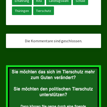
Ernährung
Kita
Landtagswahl
Schule
Ratsgruppe Freie Wähler Tierschutz PARTEI Düsseldorf
Thüringen
Tierschutz
Ratsgruppe Tierschutz / DAL-WGD Duisburg
Ratsgruppe TIERSCHUTZ GUT Gelsenkirchen
Ratsgruppe DKP / TIERSCHUTZ Bottrop
Die Kommentare sind geschlossen.
Kreistagsgruppe TIERSCHUTZ hier! Mettmann
Wahlen
Kommunalwahl Nordrhein-Westfalen 2025
Unsere Oberbürgermeister-Kandidaten
Unsere Kandidaten für Duisburg
Europawahl 2024
Landtagswahl Thüringen 2024