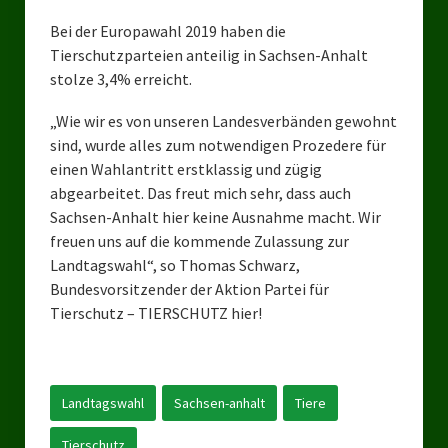
Landesverbände
Bei der Europawahl 2019 haben die
Landesverband Nordrhein-Westfalen
Tierschutzparteien anteilig in Sachsen-Anhalt
stolze 3,4% erreicht.
Landesverband Thüringen
„Wie wir es von unseren Landesverbänden gewohnt
Landesverband Sachsen-Anhalt
sind, wurde alles zum notwendigen Prozedere für
einen Wahlantritt erstklassig und zügig
Landesverband Sachsen
abgearbeitet. Das freut mich sehr, dass auch
Sachsen-Anhalt hier keine Ausnahme macht. Wir
Landesverband Schleswig-Holstein
freuen uns auf die kommende Zulassung zur
Landesverband Mecklenburg-Vorpommern
Landtagswahl“, so Thomas Schwarz,
Bundesvorsitzender der Aktion Partei für
Landesverband Hamburg
Tierschutz – TIERSCHUTZ hier!
Landesverband Berlin
Kommunale Gremien
Landtagswahl
Sachsen-anhalt
Tiere
Ratsfraktion Tierschutz Aktiv Neuss Jetzt!
Tierschutz