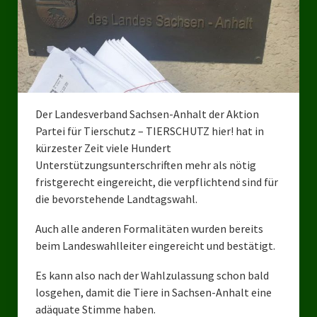
Bezirksverband Mettmann
Kreisverbände
Kreisverband Düsseldorf
Der Landesverband Sachsen-Anhalt der Aktion
Kreisverband Neuss
Partei für Tierschutz – TIERSCHUTZ hier! hat in
Kreisverband Erkrath
kürzester Zeit viele Hundert
Unterstützungsunterschriften mehr als nötig
Kreisverband Solingen
fristgerecht eingereicht, die verpflichtend sind für
die bevorstehende Landtagswahl.
Kreisverband Duisburg
Auch alle anderen Formalitäten wurden bereits
Kreisverband Gelsenkirchen
beim Landeswahlleiter eingereicht und bestätigt.
Kreisverband Oberhausen
Es kann also nach der Wahlzulassung schon bald
losgehen, damit die Tiere in Sachsen-Anhalt eine
Kreisverband Bottrop
adäquate Stimme haben.