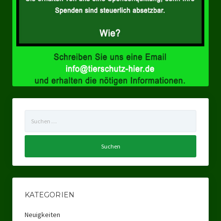
Landtagswahl Sachsen 2024
Landtagswahl Berlin 2021/23
Landtagswahl Mecklenburg – Vorpommern 2021
Landtagswahl Sachsen-Anhalt 2021
Kommunalwahl Nordrhein-Westfalen 2020
Suchen
Bürgerschaftswahl Hamburg 2020
nach:
Landtagswahl Thüringen 2019
Europawahl 2019
Landtagswahl Nordrhein-Westfalen 2017
KATEGORIEN
Impressum
Neuigkeiten