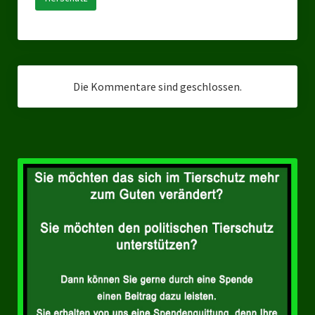
Ratsgruppe Freie Wähler Tierschutz PARTEI Düsseldorf
Ratsgruppe Tierschutz / DAL-WGD Duisburg
Ratsgruppe TIERSCHUTZ GUT Gelsenkirchen
Die Kommentare sind geschlossen.
Ratsgruppe DKP / TIERSCHUTZ Bottrop
Kreistagsgruppe TIERSCHUTZ hier! Mettmann
Wahlen
Kommunalwahl Nordrhein-Westfalen 2025
Unsere Oberbürgermeister-Kandidaten
Unsere Kandidaten für Duisburg
Europawahl 2024
Landtagswahl Thüringen 2024