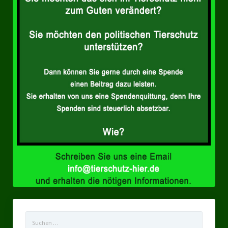
Landtagswahl Sachsen 2024
Landtagswahl Berlin 2021/23
Landtagswahl Mecklenburg – Vorpommern 2021
Landtagswahl Sachsen-Anhalt 2021
Kommunalwahl Nordrhein-Westfalen 2020
Bürgerschaftswahl Hamburg 2020
Landtagswahl Thüringen 2019
Europawahl 2019
Landtagswahl Nordrhein-Westfalen 2017
Impressum
Suchen
nach: