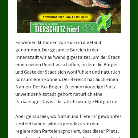
Bezirksverband Mettmann
Kreisverbände
Kreisverband Düsseldorf
Es werden Millionen von Euro in die Hand
genommen. Der gesamte Bereich in der
Kreisverband Neuss
Innenstadt wir aufwendig gestaltet, um der Stadt
Kreisverband Erkrath
einen neuen Punkt zu schaffen, in dem die Bürger
und Gäste der Stadt sich wohlfühlen und natürlich
Kreisverband Solingen
konsumieren können. Der Bereich hat auch einen
Namen: Der Kö-Bogen. Zu einem Vorzeige Platz
Kreisverband Duisburg
unweit der Altstadt gehört natürlich eine
Parkanlage. Das ist der altehrwürdige Hofgarten.
Kreisverband Gelsenkirchen
Kreisverband Oberhausen
Aber genau hier, wo Natur und
Tiere ihr gewohntes
Umfeld haben, wird es geradezu von den
Kreisverband Bottrop
regierenden Parteien ignoriert, dass dieser Platz,