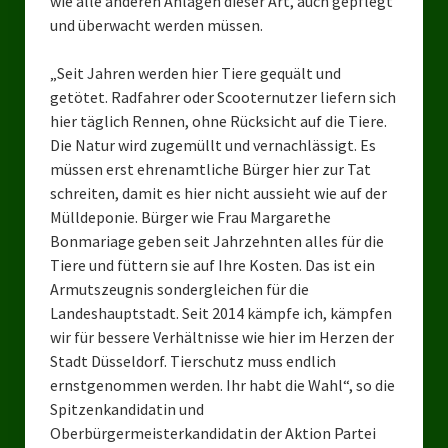
wie alle anderen Anlagen dieser Art, auch gepflegt
Landesverbände
und überwacht werden müssen.
Landesverband Nordrhein-Westfalen
„Seit Jahren werden hier Tiere gequält und
Landesverband Thüringen
getötet. Radfahrer oder Scooternutzer liefern sich
hier täglich Rennen, ohne Rücksicht auf die Tiere.
Landesverband Sachsen-Anhalt
Die Natur wird zugemüllt und vernachlässigt. Es
müssen erst ehrenamtliche Bürger hier zur Tat
Landesverband Sachsen
schreiten, damit es hier nicht aussieht wie auf der
Mülldeponie. Bürger wie Frau Margarethe
Landesverband Schleswig-Holstein
Bonmariage geben seit Jahrzehnten alles für die
Landesverband Mecklenburg-Vorpommern
Tiere und füttern sie auf Ihre Kosten. Das ist ein
Armutszeugnis sondergleichen für die
Landesverband Hamburg
Landeshauptstadt. Seit 2014 kämpfe ich, kämpfen
wir für bessere Verhältnisse wie hier im Herzen der
Landesverband Berlin
Stadt Düsseldorf. Tierschutz muss endlich
ernstgenommen werden. Ihr habt die Wahl“, so die
Kommunale Gremien
Spitzenkandidatin und
Ratsfraktion Tierschutz Aktiv Neuss Jetzt!
Oberbürgermeisterkandidatin der Aktion Partei