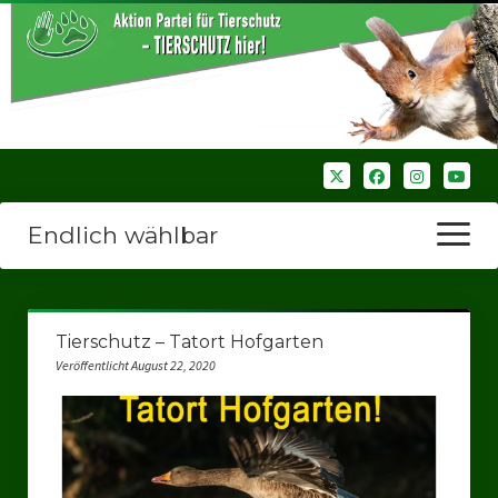
Endlich wählbar
Menü
öffnen
Startseite
Tierschutz – Tatort Hofgarten
Wir über uns
Veröffentlicht August 22, 2020
Unsere Verbände
Bezirksverbände
Bezirksverband Ruhrparlamenrt