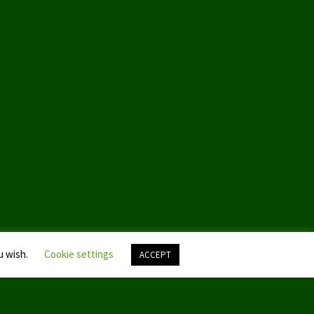
u wish.
Cookie settings
ACCEPT
Nach
oben
scroll