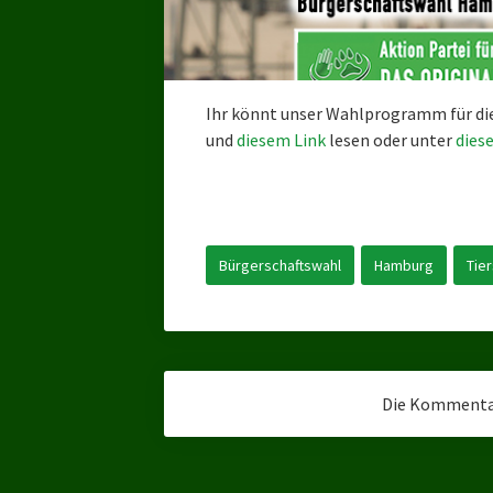
Ihr könnt unser Wahlprogramm für di
und
diesem Link
lesen oder unter
dies
Bürgerschaftswahl
Hamburg
Tie
Die Kommentar