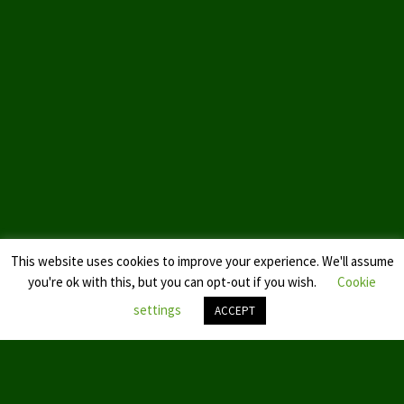
Landtagswahl Sachsen 2024
Landtagswahl Berlin 2021/23
Landtagswahl Mecklenburg – Vorpommern 2021
Landtagswahl Sachsen-Anhalt 2021
Kommunalwahl Nordrhein-Westfalen 2020
Bürgerschaftswahl Hamburg 2020
This website uses cookies to improve your experience. We'll assume
Landtagswahl Thüringen 2019
you're ok with this, but you can opt-out if you wish.
Cookie
Europawahl 2019
settings
ACCEPT
Landtagswahl Nordrhein-Westfalen 2017
Nach
oben
Impressum
scroll