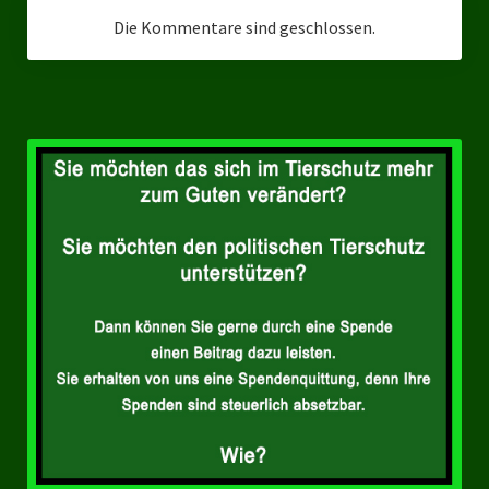
Landesverbände
Die Kommentare sind geschlossen.
Landesverband Nordrhein-Westfalen
Landesverband Thüringen
Landesverband Sachsen-Anhalt
Landesverband Sachsen
Landesverband Schleswig-Holstein
Landesverband Mecklenburg-Vorpommern
Landesverband Hamburg
Landesverband Berlin
Kommunale Gremien
Ratsfraktion Tierschutz Aktiv Neuss Jetzt!