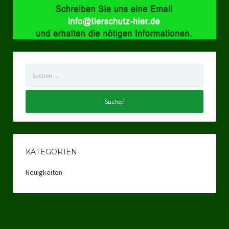
Ratsgruppe Freie Wähler Tierschutz PARTEI Düsseldorf
Ratsgruppe Tierschutz / DAL-WGD Duisburg
Ratsgruppe TIERSCHUTZ GUT Gelsenkirchen
Suchen
Ratsgruppe DKP / TIERSCHUTZ Bottrop
nach:
Kreistagsgruppe TIERSCHUTZ hier! Mettmann
Wahlen
Kommunalwahl Nordrhein-Westfalen 2025
KATEGORIEN
Unsere Oberbürgermeister-Kandidaten
Neuigkeiten
Unsere Kandidaten für Duisburg
Europawahl 2024
Landtagswahl Thüringen 2024