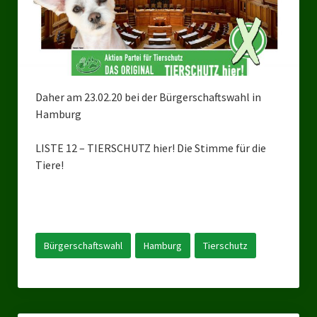
Bezirksverband Mettmann
Kreisverbände
Kreisverband Düsseldorf
Daher am 23.02.20 bei der Bürgerschaftswahl in
Hamburg
Kreisverband Neuss
Kreisverband Erkrath
LISTE 12 – TIERSCHUTZ hier! Die Stimme für die
Tiere!
Kreisverband Solingen
Kreisverband Duisburg
Kreisverband Gelsenkirchen
Bürgerschaftswahl
Hamburg
Tierschutz
Kreisverband Oberhausen
Kreisverband Bottrop