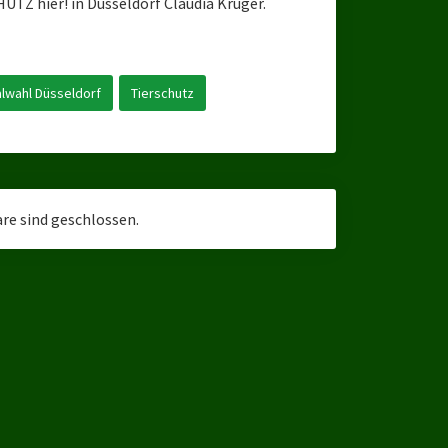
UTZ hier! in Düsseldorf Claudia Krüger.
wahl Düsseldorf
Tierschutz
e sind geschlossen.