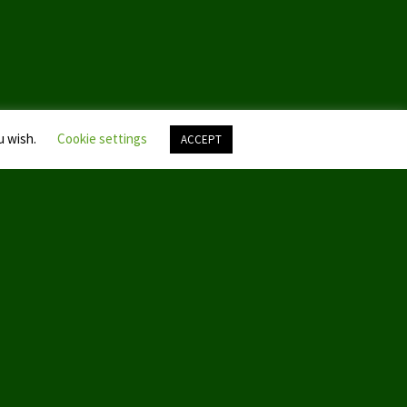
u wish.
Cookie settings
ACCEPT
Nach
oben
scroll