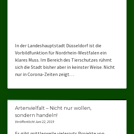
Landesverband Sachsen-Anhalt
Landesverband Sachsen
Landesverband Schleswig-Holstein
Landesverband Mecklenburg-Vorpommern
In der Landeshauptstadt Düsseldorf ist die
Vorbildfunktion für Nordrhein-Westfalen ein
Landesverband Hamburg
klares Muss. Im Bereich des Tierschutzes rühmt
sich die Stadt bisher aber in keinster Weise. Nicht
Landesverband Berlin
nur in Corona-Zeiten zeigt…
Kommunale Gremien
Ratsfraktion Tierschutz Aktiv Neuss Jetzt!
Ratsgruppe Freie Wähler Tierschutz PARTEI Düsseldorf
Artenvielfalt – Nicht nur wollen,
sondern handeln!
Ratsgruppe Tierschutz / DAL-WGD Duisburg
Veröffentlicht Juni 22, 2019
Ratsgruppe TIERSCHUTZ GUT Gelsenkirchen
Es gibt mittlerweile vielerorts Projekte von