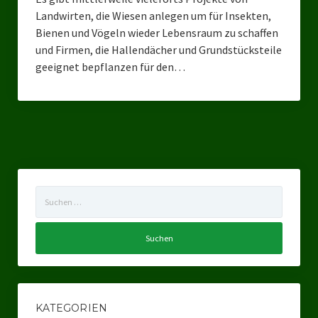
Landwirten, die Wiesen anlegen um für Insekten,
Ratsgruppe DKP / TIERSCHUTZ Bottrop
Bienen und Vögeln wieder Lebensraum zu schaffen
und Firmen, die Hallendächer und Grundstücksteile
Kreistagsgruppe TIERSCHUTZ hier! Mettmann
geeignet bepflanzen für den…
Wahlen
Kommunalwahl Nordrhein-Westfalen 2025
Unsere Oberbürgermeister-Kandidaten
Unsere Kandidaten für Duisburg
Suchen
Europawahl 2024
nach:
Landtagswahl Thüringen 2024
Landtagswahl Sachsen 2024
Landtagswahl Berlin 2021/23
KATEGORIEN