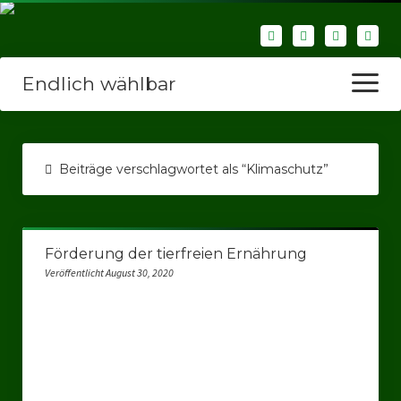
Endlich wählbar
Menü
öffnen
Startseite
Beiträge verschlagwortet als “Klimaschutz”
Wir über uns
Unsere Verbände
Förderung der tierfreien Ernährung
Bezirksverbände
Veröffentlicht August 30, 2020
Bezirksverband Ruhrparlamenrt
Bezirksverband Mettmann
Kreisverbände