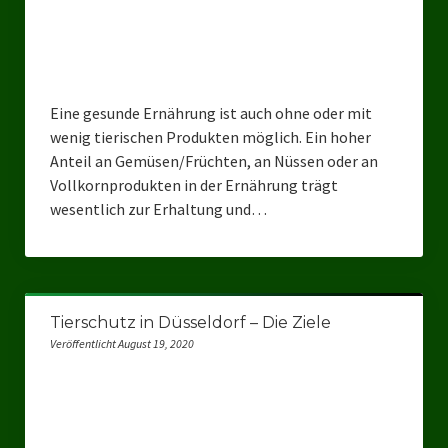
Kreisverband Düsseldorf
Kreisverband Neuss
Kreisverband Erkrath
Eine gesunde Ernährung ist auch ohne oder mit
Kreisverband Solingen
wenig tierischen Produkten möglich. Ein hoher
Anteil an Gemüsen/Früchten, an Nüssen oder an
Kreisverband Duisburg
Vollkornprodukten in der Ernährung trägt
wesentlich zur Erhaltung und…
Kreisverband Gelsenkirchen
Kreisverband Oberhausen
Kreisverband Bottrop
Tierschutz in Düsseldorf – Die Ziele
Landesverbände
Veröffentlicht August 19, 2020
Landesverband Nordrhein-Westfalen
Landesverband Thüringen