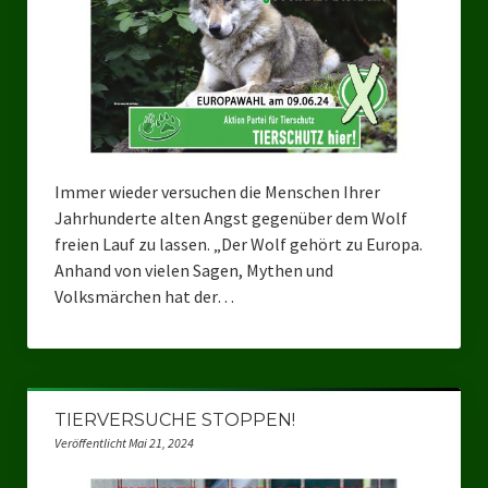
Landesverbände
Landesverband Nordrhein-Westfalen
Landesverband Thüringen
Landesverband Sachsen-Anhalt
Immer wieder versuchen die Menschen Ihrer
Landesverband Sachsen
Jahrhunderte alten Angst gegenüber dem Wolf
Landesverband Schleswig-Holstein
freien Lauf zu lassen. „Der Wolf gehört zu Europa.
Anhand von vielen Sagen, Mythen und
Landesverband Mecklenburg-Vorpommern
Volksmärchen hat der…
Landesverband Hamburg
Landesverband Berlin
TIERVERSUCHE STOPPEN!
Kommunale Gremien
Veröffentlicht Mai 21, 2024
Ratsfraktion Tierschutz Aktiv Neuss Jetzt!