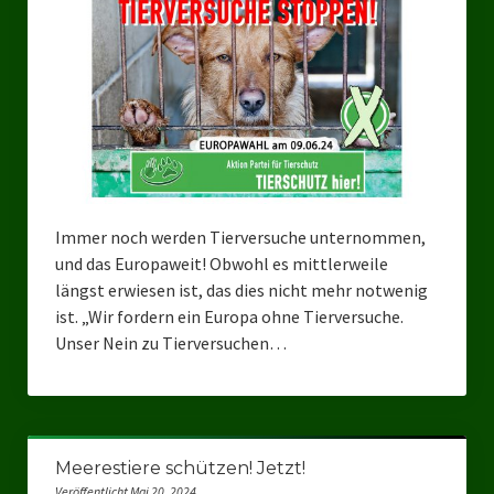
Ratsgruppe Freie Wähler Tierschutz PARTEI Düsseldorf
Ratsgruppe Tierschutz / DAL-WGD Duisburg
Ratsgruppe TIERSCHUTZ GUT Gelsenkirchen
Ratsgruppe DKP / TIERSCHUTZ Bottrop
Kreistagsgruppe TIERSCHUTZ hier! Mettmann
Immer noch werden Tierversuche unternommen,
Wahlen
und das Europaweit! Obwohl es mittlerweile
längst erwiesen ist, das dies nicht mehr notwenig
Kommunalwahl Nordrhein-Westfalen 2025
ist. „Wir fordern ein Europa ohne Tierversuche.
Unser Nein zu Tierversuchen…
Unsere Oberbürgermeister-Kandidaten
Unsere Kandidaten für Duisburg
Europawahl 2024
Meerestiere schützen! Jetzt!
Landtagswahl Thüringen 2024
Veröffentlicht Mai 20, 2024