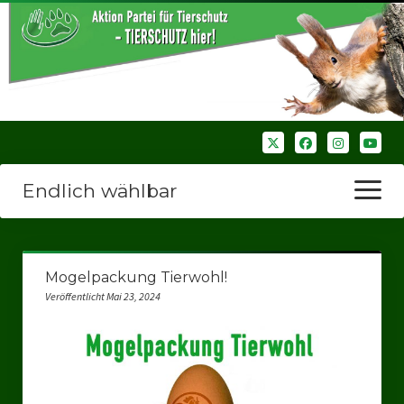
Endlich wählbar
Menü
öffnen
Startseite
Mogelpackung Tierwohl!
Wir über uns
Veröffentlicht Mai 23, 2024
Unsere Verbände
Bezirksverbände
Bezirksverband Ruhrparlamenrt