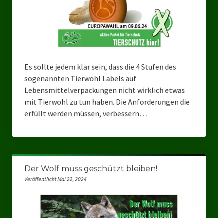
Bezirksverband Mettmann
Kreisverbände
Kreisverband Düsseldorf
Es sollte jedem klar sein, dass die 4 Stufen des
sogenannten Tierwohl Labels auf
Kreisverband Neuss
Lebensmittelverpackungen nicht wirklich etwas
Kreisverband Erkrath
mit Tierwohl zu tun haben. Die Anforderungen die
erfüllt werden müssen, verbessern…
Kreisverband Solingen
Kreisverband Duisburg
Kreisverband Gelsenkirchen
Der Wolf muss geschützt bleiben!
Veröffentlicht Mai 22, 2024
Kreisverband Oberhausen
Kreisverband Bottrop