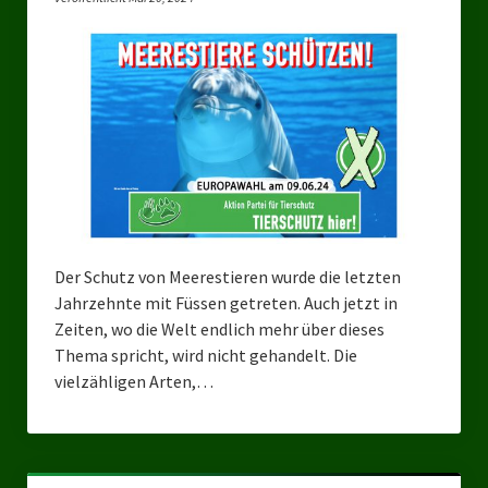
Landtagswahl Sachsen 2024
Landtagswahl Berlin 2021/23
Landtagswahl Mecklenburg – Vorpommern 2021
Landtagswahl Sachsen-Anhalt 2021
Kommunalwahl Nordrhein-Westfalen 2020
Bürgerschaftswahl Hamburg 2020
Der Schutz von Meerestieren wurde die letzten
Jahrzehnte mit Füssen getreten. Auch jetzt in
Landtagswahl Thüringen 2019
Zeiten, wo die Welt endlich mehr über dieses
Thema spricht, wird nicht gehandelt. Die
Europawahl 2019
vielzähligen Arten,…
Landtagswahl Nordrhein-Westfalen 2017
Impressum