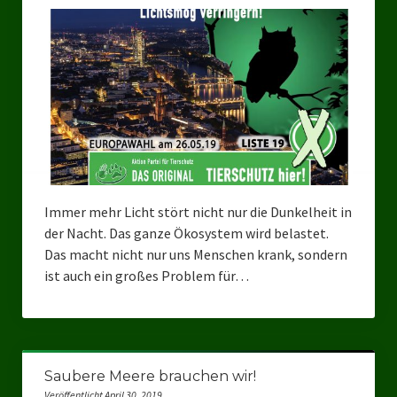
Ratsgruppe Freie Wähler Tierschutz PARTEI Düsseldorf
Ratsgruppe Tierschutz / DAL-WGD Duisburg
Ratsgruppe TIERSCHUTZ GUT Gelsenkirchen
Ratsgruppe DKP / TIERSCHUTZ Bottrop
Kreistagsgruppe TIERSCHUTZ hier! Mettmann
Wahlen
Immer mehr Licht stört nicht nur die Dunkelheit in
der Nacht. Das ganze Ökosystem wird belastet.
Kommunalwahl Nordrhein-Westfalen 2025
Das macht nicht nur uns Menschen krank, sondern
ist auch ein großes Problem für…
Unsere Oberbürgermeister-Kandidaten
Unsere Kandidaten für Duisburg
Europawahl 2024
Saubere Meere brauchen wir!
Landtagswahl Thüringen 2024
Veröffentlicht April 30, 2019