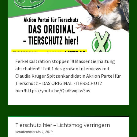
Landesverbände
Landesverband Nordrhein-Westfalen
Landesverband Thüringen
Landesverband Sachsen-Anhalt
Landesverband Sachsen
Ferkelkastration stoppen !!! Massentierhaltung
Landesverband Schleswig-Holstein
abschaffen!!! Teil 1 des großen Interviews mit
Claudia Krüger Spitzenkandidatin Akrion Partei für
Landesverband Mecklenburg-Vorpommern
Tierschutz – DAS ORIGINAL -TIERSCHUTZ
hier!https://youtu.be/QsVFwqJw3as
Landesverband Hamburg
Landesverband Berlin
Kommunale Gremien
Tierschutz hier – Lichtsmog verringern
Ratsfraktion Tierschutz Aktiv Neuss Jetzt!
Veröffentlicht Mai 1, 2019