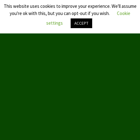
This website uses cookies to improve your experience. We'll assume
you're ok with this, but you can opt-out if you wish.
Cookie
settings
ACCEPT
Nach
oben
scroll
© 2019 by Aktion Partei für Tierschutz – TIERSCHUTZ hier!
ABOUT US