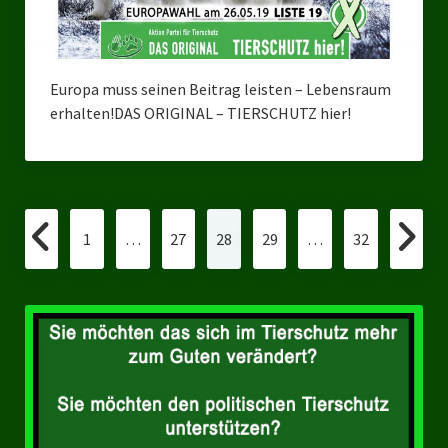
Europa muss seinen Beitrag leisten – Lebensraum
erhalten!DAS ORIGINAL – TIERSCHUTZ hier!
Seitennummerierung
1
…
27
28
29
…
32
der
Beiträge