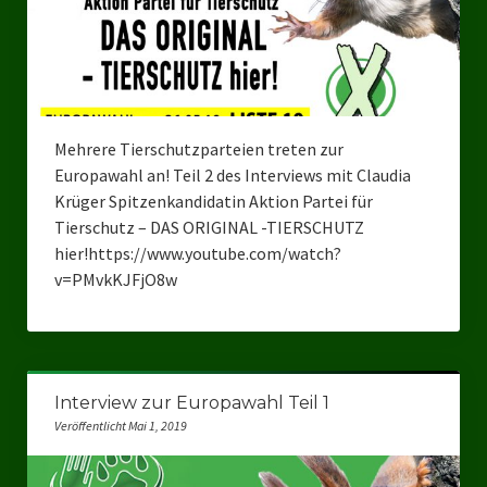
Bezirksverband Mettmann
Kreisverbände
Kreisverband Düsseldorf
Mehrere Tierschutzparteien treten zur
Europawahl an! Teil 2 des Interviews mit Claudia
Kreisverband Neuss
Krüger Spitzenkandidatin Aktion Partei für
Kreisverband Erkrath
Tierschutz – DAS ORIGINAL -TIERSCHUTZ
hier!https://www.youtube.com/watch?
Kreisverband Solingen
v=PMvkKJFjO8w
Kreisverband Duisburg
Kreisverband Gelsenkirchen
Interview zur Europawahl Teil 1
Kreisverband Oberhausen
Veröffentlicht Mai 1, 2019
Kreisverband Bottrop