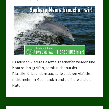
Landtagswahl Sachsen 2024
Landtagswahl Berlin 2021/23
Landtagswahl Mecklenburg – Vorpommern 2021
Landtagswahl Sachsen-Anhalt 2021
Kommunalwahl Nordrhein-Westfalen 2020
Bürgerschaftswahl Hamburg 2020
Es müssen klarere Gesetze geschaffen werden und
Kontrollen greifen, damit nicht nur der
Landtagswahl Thüringen 2019
Plastikmüll, sondern auch alle anderen Abfälle
nicht mehr im Meer landen und die Tiere und die
Europawahl 2019
Natur…
Landtagswahl Nordrhein-Westfalen 2017
Impressum