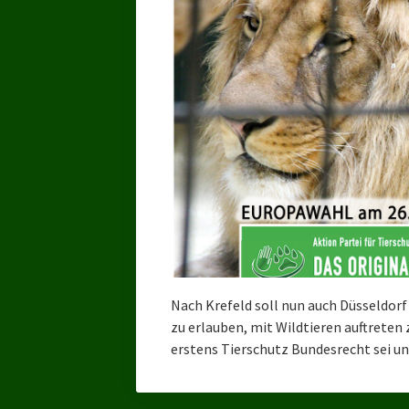
Nach Krefeld soll nun auch Düsseldorf
zu erlauben, mit Wildtieren auftreten 
erstens Tierschutz Bundesrecht sei