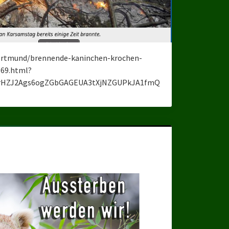
dortmund/brennende-kaninchen-krochen-
669.html?
nvrHZJ2Ags6ogZGbGAGEUA3tXjNZGUPkJA1fmQ