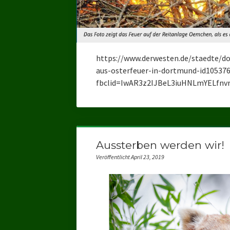
https://www.derwesten.de/staedte/
aus-osterfeuer-in-dortmund-id10537
fbclid=IwAR3z2IJBeL3iuHNLmYELf
Aussterben werden wir!
Veröffentlicht April 23, 2019