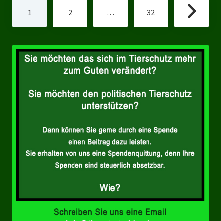
Seitennummerierung
1
2
…
32
der
Beiträge