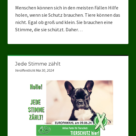
Menschen können sich in den meisten Fällen Hilfe
Landtagswahl Sachsen 2024
holen, wenn sie Schutz brauchen. Tiere können das
nicht. Egal ob groß und klein. Sie brauchen eine
Landtagswahl Berlin 2021/23
Stimme, die sie schützt. Daher…
Landtagswahl Mecklenburg – Vorpommern 2021
Landtagswahl Sachsen-Anhalt 2021
Kommunalwahl Nordrhein-Westfalen 2020
Jede Stimme zählt
Veröffentlicht Mai 30, 2024
Bürgerschaftswahl Hamburg 2020
Landtagswahl Thüringen 2019
Europawahl 2019
Landtagswahl Nordrhein-Westfalen 2017
Impressum