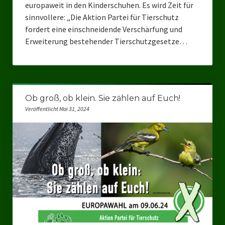
europaweit in den Kinderschuhen. Es wird Zeit für
Ratsgruppe Freie Wähler Tierschutz PARTEI Düsseldorf
sinnvollere: „Die Aktion Partei für Tierschutz
fordert eine einschneidende Verschärfung und
Ratsgruppe Tierschutz / DAL-WGD Duisburg
Erweiterung bestehender Tierschutzgesetze…
Ratsgruppe TIERSCHUTZ GUT Gelsenkirchen
Ratsgruppe DKP / TIERSCHUTZ Bottrop
Kreistagsgruppe TIERSCHUTZ hier! Mettmann
Ob groß, ob klein. Sie zählen auf Euch!
Veröffentlicht Mai 31, 2024
Wahlen
Kommunalwahl Nordrhein-Westfalen 2025
Unsere Oberbürgermeister-Kandidaten
Unsere Kandidaten für Duisburg
Europawahl 2024
Landtagswahl Thüringen 2024