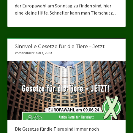
Landesverbände
der Europawahl am Sonntag zu finden sind, hier
eine kleine Hilfe. Schneller kann man Tierschutz…
Landesverband Nordrhein-Westfalen
Landesverband Thüringen
Landesverband Sachsen-Anhalt
Sinnvolle Gesetze für die Tiere – Jetzt
Landesverband Sachsen
Veröffentlicht Juni 1, 2024
Landesverband Schleswig-Holstein
Landesverband Mecklenburg-Vorpommern
Landesverband Hamburg
Landesverband Berlin
Kommunale Gremien
Ratsfraktion Tierschutz Aktiv Neuss Jetzt!
Die Gesetze für die Tiere sind immer noch