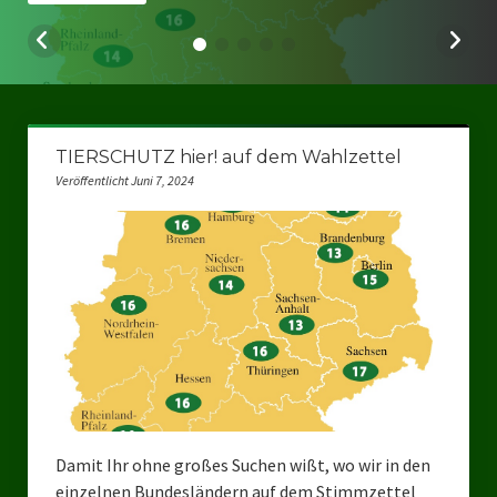
Bezirksverband Mettmann
Kreisverbände
Kreisverband Düsseldorf
TIERSCHUTZ hier! auf dem Wahlzettel
Veröffentlicht Juni 7, 2024
Kreisverband Neuss
Kreisverband Erkrath
Kreisverband Solingen
Kreisverband Duisburg
Kreisverband Gelsenkirchen
Kreisverband Oberhausen
Kreisverband Bottrop
Damit Ihr ohne großes Suchen wißt, wo wir in den
einzelnen Bundesländern auf dem Stimmzettel