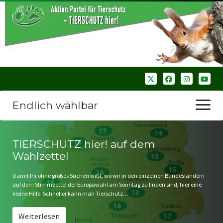
Endlich wählbar
Menü
öffnen
Startseite
TIERSCHUTZ hier! auf dem
Wahlzettel
Wir über uns
Damit Ihr ohne großes Suchen wißt, wo wir in den einzelnen Bundesländern
Unsere Verbände
auf dem Stimmzettel der Europawahl am Sonntag zu finden sind, hier eine
kleine Hilfe. Schneller kann man Tierschutz…
Bezirksverbände
Weiterlesen
Bezirksverband Ruhrparlamenrt